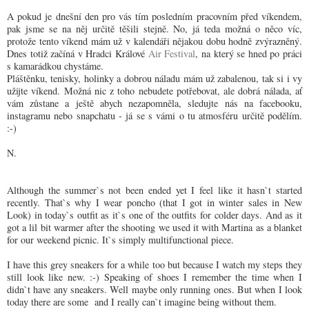
A pokud je dnešní den pro vás tím posledním pracovním před víkendem,
pak jsme se na něj určitě těšili stejně. No, já teda možná o něco víc,
protože tento víkend mám už v kalendáři nějakou dobu hodně zvýrazněný.
Dnes totiž začíná v Hradci Králové
Air Festival
, na který se hned po práci
s kamarádkou chystáme.
Pláštěnku, tenisky, holinky a dobrou náladu mám už zabalenou, tak si i vy
užijte víkend. Možná nic z toho nebudete potřebovat, ale dobrá nálada, ať
vám zůstane a ještě abych nezapomněla, sledujte nás na facebooku,
instagramu nebo snapchatu - já se s vámi o tu atmosféru určitě podělím.
:-)
N.
Although the summer`s not been ended yet I feel like it hasn`t started
recently. That`s why I wear poncho (that I got in winter sales in New
Look) in today`s outfit as it`s one of the outfits for colder days. And as it
got a lil bit warmer after the shooting we used it with Martina as a blanket
for our weekend picnic. It`s simply multifunctional piece.
I have this grey sneakers for a while too but because I watch my steps they
still look like new. :-) Speaking of shoes I remember the time when I
didn`t have any sneakers. Well maybe only running ones. But when I look
today there are some and I really can`t imagine being without them.