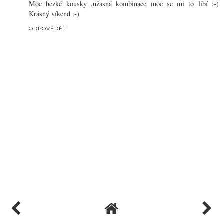
Moc hezké kousky ,užasná kombinace moc se mi to líbí :-)
Krásný víkend :-)
ODPOVĚDĚT