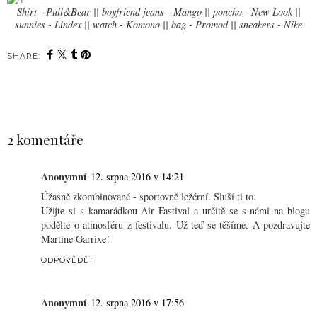
Shirt - Pull&Bear || boyfriend jeans - Mango || poncho - New Look ||
sunnies - Lindex || watch - Komono || bag - Promod || sneakers - Nike
SHARE:
SDÍLET
2 komentáře
Anonymní
12. srpna 2016 v 14:21
Úžasně zkombinované - sportovně ležérní. Sluší ti to.
Užijte si s kamarádkou Air Fastival a určitě se s námi na blogu
podělte o atmosféru z festivalu. Už teď se těšíme. A pozdravujte
Martine Garrixe!
ODPOVĚDĚT
Anonymní
12. srpna 2016 v 17:56