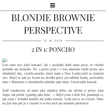
BLONDIE BROWNIE
PERSPECTIVE
12. 8. 2016
2 IN 1: PONCHO
Léto nám sice ještě nekončí, ale v poslední době mám pocit, že vlastně
pořádně ani nezačalo. No, a proto jsem i v tom dnešním outfit postu, pro
chladnější dny, využila poncho, které mám z New Looku ještě ze zimních
slev. Když se pak po focení na chvilku přece jen udělalo hezky, posloužilo
nám s Martinou u víkendového pikniku jako deka. Univerzální kousek.
Šedé sneakersky už mám taky nějakou dobu, ale dávám si pozor, kam
šlapu, tak pořád vypadají jako nové. :-) Když jsme u těch bot, pamatuju si,
jak jsem v botníku neměla ani jedny tenisky. Leda jen ty na cvičení. Dnes
už jich tam pár je a vlastně si to bez nich ani neumím představit.