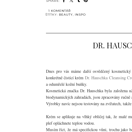
SHARE:
1 KOMENTÁŘ
ŠTÍTKY:
BEAUTY
,
INSPO
DR. HAUS
Dnes pro vás máme další osvědčený kosmetický 
konkrétně čistící krém
Dr. Hauschka Cleansing C
a odumřelé kožní buňky.
Kosmetická značka Dr. Hauschka byla založena už 
biodynamických zahradách, jsou zpracovány ručně 
Výrobky navíc nejsou testovány na zvířatech, takže 
Krém se aplikuje na vlhký obličej tak, že malé m
pleť opláchnete teplou vodou.
Musím říct, že má specifickou vůni, trochu jako b