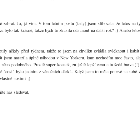
 zabrat. Jo, já vím. V tom letním postu (
tady
) jsem slibovala, že letos na t
ku bylo tak krásně, takže bych to zkusila odsunout na další rok? ;) Anebo leto
tily někdy před týdnem, takže to jsem na chvilku zvládla svléknout i kabát
át jsem narazila úplně náhodou v New Yorkeru, kam nechodím moc často, al
 něco podobného. Prostě super kousek, za ještě lepší cenu a ta šedá barva (!)
uhé "cosi" bylo jedním z vánočních dárků. Když jsem to měla poprvé na sobě 
 vlastně nosím? ;)
ňte nás sledovat,