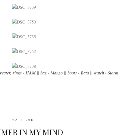
sweater, rings - H&M || bag - Mango || boots - Baťa || watch - Storm
22. 1. 2016
MER IN MY MIND