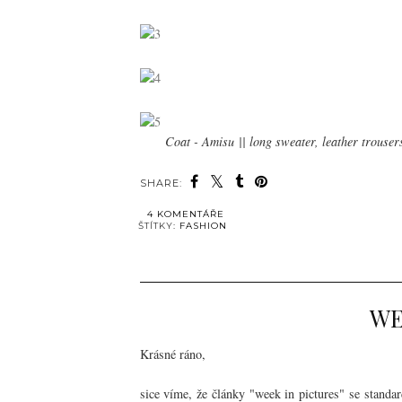
Coat - Amisu || long sweater, leather trouser
SHARE:
4 KOMENTÁŘE
ŠTÍTKY:
FASHION
WE
Krásné ráno,
sice víme, že články "week in pictures" se standar