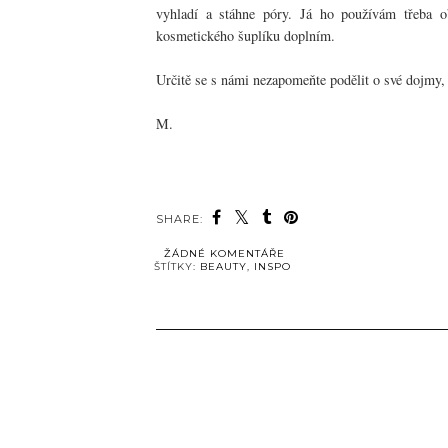
vyhladí a stáhne póry. Já ho používám třeba 
kosmetického šuplíku doplním.
Určitě se s námi nezapomeňte podělit o své dojmy,
M.
SHARE:
ŽÁDNÉ KOMENTÁŘE
ŠTÍTKY:
BEAUTY
,
INSPO