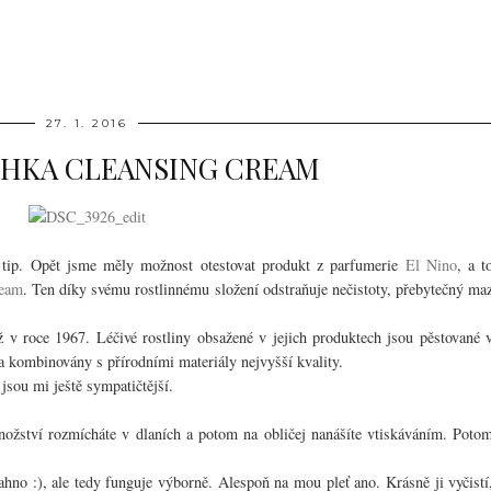
27. 1. 2016
CHKA CLEANSING CREAM
tip. Opět jsme měly možnost otestovat produkt z parfumerie
El Nino
, a t
ream
. Ten díky svému rostlinnému složení odstraňuje nečistoty, přebytečný ma
v roce 1967. Léčivé rostliny obsažené v jejich produktech jsou pěstované 
a kombinovány s přírodními materiály nejvyšší kvality.
jsou mi ještě sympatičtější.
nožství rozmícháte v dlaních a potom na obličej nanášíte vtiskáváním. Poto
ahno :), ale tedy funguje výborně. Alespoň na mou pleť ano. Krásně ji vyčistí