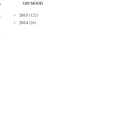
GIN MOOD
a
,
2015
(122)
►
ý
2014
(26)
►
,