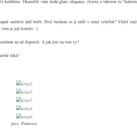
uší každému. Okamžitě vám dodá glanc elegance, čistoty a takovou tu "ledovo
stupně naštěstí daří bořit. Proč bychom se jí měli v zimě vyhýbat? Vždyť stač
 čem je její kouzlo. :)
nedáme na ně dopustit. A jak jste na tom vy?
lastně čeká?
pics: Pinterest