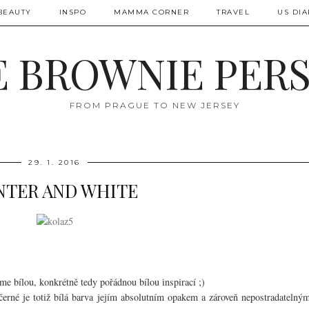
BEAUTY
INSPO
MAMMA CORNER
TRAVEL
US DIA
 BROWNIE PER
FROM PRAGUE TO NEW JERSEY
29. 1. 2016
NTER AND WHITE
me bílou, konkrétně tedy pořádnou bílou inspirací ;)
rné je totiž bílá barva jejím absolutním opakem a zároveň nepostradatelný