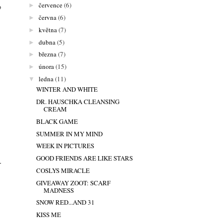
července
(6)
►
o
června
(6)
►
května
(7)
►
dubna
(5)
►
března
(7)
►
února
(15)
►
ledna
(11)
▼
WINTER AND WHITE
DR. HAUSCHKA CLEANSING
CREAM
BLACK GAME
SUMMER IN MY MIND
WEEK IN PICTURES
GOOD FRIENDS ARE LIKE STARS
COSLYS MIRACLE
GIVEAWAY ZOOT: SCARF
MADNESS
SNOW RED...AND 31
KISS ME