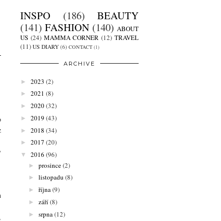
INSPO
(186)
BEAUTY
(141)
FASHION
(140)
ABOUT
US
(24)
MAMMA CORNER
(12)
TRAVEL
(11)
US DIARY
(6)
CONTACT
(1)
ARCHIVE
2023
(2)
►
2021
(8)
►
2020
(32)
►
2019
(43)
►
o
z
2018
(34)
►
2017
(20)
►
v
2016
(96)
▼
prosince
(2)
►
listopadu
(8)
►
října
(9)
►
m
září
(8)
►
srpna
(12)
►
,