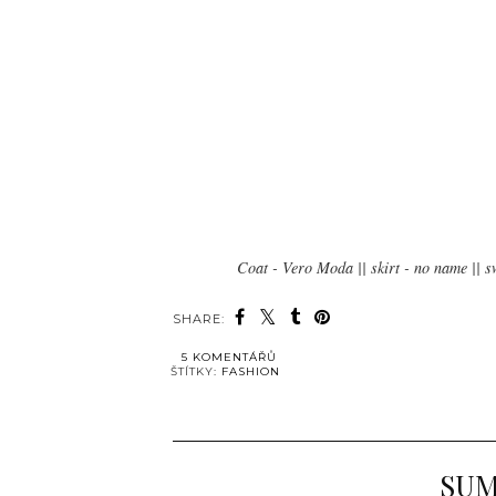
Coat - Vero Moda || skirt - no name || 
SHARE:
5 KOMENTÁŘŮ
ŠTÍTKY:
FASHION
SUM