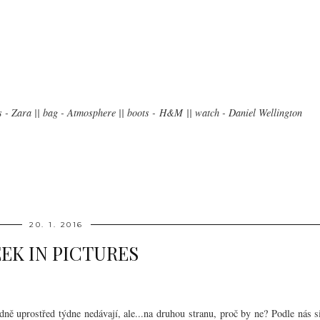
s - Zara || bag - Atmosphere || boots -
H&M
|| watch - Daniel Wellington
20. 1. 2016
EK IN PICTURES
dně uprostřed týdne nedávají, ale...na druhou stranu, proč by ne? Podle nás s