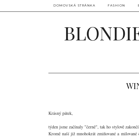
DOMOVSKÁ STRÁNKA
FASHION
BLONDIE
WI
Krásný pátek,
týden jsme začínaly "černě", tak ho stylově zakončí
Kromě naší již mnohokrát zmiňované a milované če