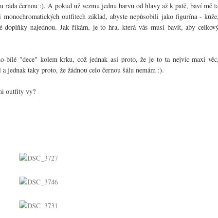
 ráda černou :). A pokud už vezmu jednu barvu od hlavy až k patě, baví mě t
i monochromatických outfitech základ, abyste nepůsobili jako figurína - kůže
rné doplňky najednou. Jak říkám, je to hra, která vás musí bavit, aby celkov
no-bílé "dece" kolem krku, což jednak asi proto, že je to ta nejvíc maxi věc
 a jednak taky proto, že žádnou celo černou šálu nemám :).
i outfity vy?