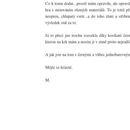
Co k tomu dodat...prostě mám opravdu, ale opravdu
hra s mixováním různých materiálů. To je totiž př
neopren, chlupatý svetr...a do toho zlaté a stříb
výsledek stál za to.
Já to přeci jen trochu rozsekla díky kostkaté čer
kterou na krk mám a nosím ji v zimě proto nejradši
A jak jste na tom s černými a vůbec jednobarevným
Mějte se krásně,
M.