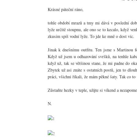
Krásné páteční ráno,
tohle období mrazů a tmy mi dává v poslední době
lyže určitě stoupnu, ale ono se to kecalo, když ven
zkusím spíš vodní lyže. To jde ke mně o dost víc.
Jinak k dnešnímu outfitu. Ten jsme s Martinou fo
Když už jsem u odhazování svršků, na tenhle kab
když už, tak se většinou stane, že mi padne do oka
Zbytek už asi znáte s ostatních postů, jen to dlo
práci, všichni říkali, že mám pěkné šaty. Tak co to
Zůstaňte hezky v teple, užijte si víkend a nezapome
N.