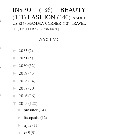
INSPO
(186)
BEAUTY
(141)
FASHION
(140)
ABOUT
o
US
(24)
MAMMA CORNER
(12)
TRAVEL
(11)
US DIARY
(6)
CONTACT
(1)
ARCHIVE
á
2023
(2)
►
2021
(8)
►
2020
(32)
►
z
2019
(43)
►
t
2018
(34)
►
2017
(20)
►
a
2016
(96)
►
2015
(122)
▼
prosince
(14)
►
listopadu
(12)
►
října
(11)
►
září
(9)
▼