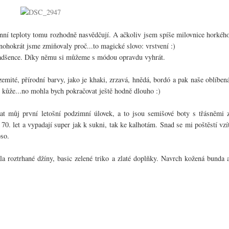
nní teploty tomu rozhodně nasvědčují. A ačkoliv jsem spíše milovnice horkéh
nohokrát jsme zmiňovaly proč...to magické slovo: vrstvení :)
 nadšence. Díky němu si můžeme s módou opravdu vyhrát.
zemité, přírodní barvy, jako je khaki, zrzavá, hnědá, bordó a pak naše oblíben
o, kůže...no mohla bych pokračovat ještě hodně dlouho :)
t můj první letošní podzimní úlovek, a to jsou semišové boty s třásněmi 
0. let a vypadají super jak k sukni, tak ke kalhotám. Snad se mi poštěstí vzí
so.
a roztrhané džíny, basic zelené triko a zlaté doplňky. Navrch kožená bunda 