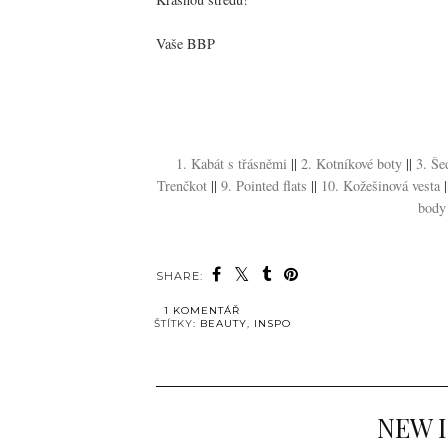
Vaše BBP
1. Kabát s třásněmi
||
2. Kotníkové boty
||
3. Še
Trenčkot
||
9. Pointed flats
||
10. Kožešinová vesta
|
body
SHARE:
1 KOMENTÁŘ
ŠTÍTKY:
BEAUTY
,
INSPO
NEW I