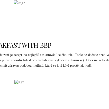
AKFAST WITH BBP
uzení je recept na nejlepší nastartování celého těla. Tohle se dočtete snad v
rá je pro spoustu lidí skoro nadlidským výkonem (
hlásím se
). Dnes už si to al
jemnit zdravou podobou muffinů, které se k té kávě prostě tak hodí.