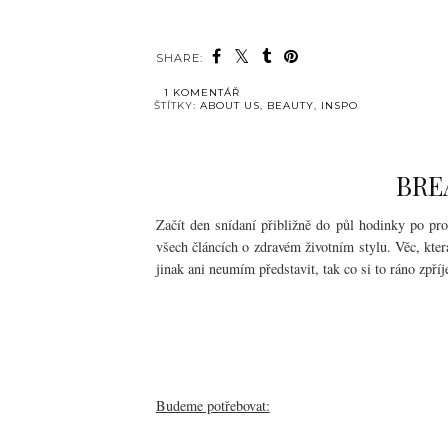
SHARE:
1 KOMENTÁŘ
ŠTÍTKY:
ABOUT US
,
BEAUTY
,
INSPO
BRE
Začít den snídaní přibližně do půl hodinky po prob
všech článcích o zdravém životním stylu. Věc, kte
jinak ani neumím představit, tak co si to ráno zpří
Budeme potřebovat: