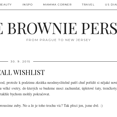
BEAUTY
INSPO
MAMMA CORNER
TRAVEL
US DIA
 BROWNIE PER
FROM PRAGUE TO NEW JERSEY
30. 9. 2015
FALL WISHLIST
od, protože k podzimu zkrátka neodmyslitelně patří chuť pořídit si nějaké nov
u velké svetry, do kterých se budeme moci zachumlat, úpletové šaty, trenčkoty
a takhle bychom mohly pokračovat.
brousíme zuby. No a že je toho trochu víc? Tak přeci jen, jsme dvě. :)