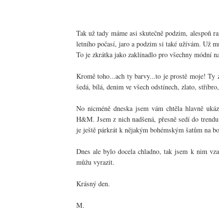
Tak už tady máme asi skutečně podzim, alespoň ra
letního počasí, jaro a podzim si také užívám. Už m
To je zkrátka jako zaklínadlo pro všechny módní
Kromě toho...ach ty barvy...to je prostě moje! Ty 
šedá, bílá, denim ve všech odstínech, zlato, stříbr
No nicméně dneska jsem vám chtěla hlavně ukáza
H&M. Jsem z nich nadšená, přesně sedí do trendu 7
je ještě párkrát k nějakým bohémským šatům na bo
Dnes ale bylo docela chladno, tak jsem k nim vzal
můžu vyrazit.
Krásný den.
M.