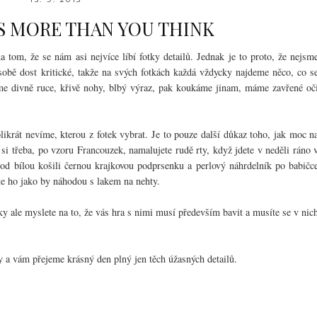
S MORE THAN YOU THINK
 tom, že se nám asi nejvíce líbí fotky detailů. Jednak je to proto, že nejsm
bě dost kritické, takže na svých fotkách každá vždycky najdeme něco, co s
me divně ruce, křivě nohy, blbý výraz, pak koukáme jinam, máme zavřené oč
likrát nevíme, kterou z fotek vybrat. Je to pouze další důkaz toho, jak moc n
ž si třeba, po vzoru Francouzek, namalujete rudě rty, když jdete v neděli ráno 
pod bílou košili černou krajkovou podprsenku a perlový náhrdelník po babičc
te ho jako by náhodou s lakem na nehty.
ycky ale myslete na to, že vás hra s nimi musí především bavit a musíte se v nic
 a vám přejeme krásný den plný jen těch úžasných detailů.