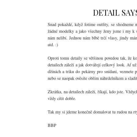
DETAIL SAY
Snad pokaždé, když fotíme outfity, se shodneme na
žádné modelky a jako všechny ženy jsme i my k so
nám nelíbí. Jednou nám blbě trčí vlasy, jindy má
atd. :)
Oproti tomu detaily se většinou povedou tak, že ko
detailech záleží a jak dotvářejí celkový look. Ať u
džínách a triku do pekárny pro snídani, vezmete 
nebo se naopak ověsíte obřím náhrdelníkem a sladí
Zkrátka, na detailech záleží, říkají, kdo jste. Vžd
vždy cítit dobře.
Tak my si jdeme konečně domalovat tu rudou na rty
BBP