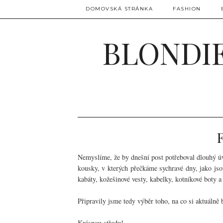
DOMOVSKÁ STRÁNKA
FASHION
BLONDIE
Nemyslíme, že by dnešní post potřeboval dlouhý úv
kousky, v kterých přečkáme sychravé dny, jako jso
kabáty, kožešinové vesty, kabelky, kotníkové boty 
Připravily jsme tedy výběr toho, na co si aktuálně 
Krásnou středu!