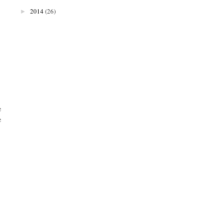
2014
(26)
►
e
e