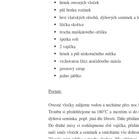
hrnek ovesných vloček
půl hrnku rozinek
hrst vlašských ořechů, dýňových semínek a ln
lžička skořice
trocha muškátového oříšku
špetka soli
2 vajíčka
hrnek a půl nízkotučného mléka
vrchovatou lžíci arašídového másla
javorový sirup
jedno jablko
Postup:
Ovesné vločky zalijeme vodou a necháme přes noc h
Troubu si předehřejeme na 180°C a mezitím si do 
dýňová semínka, popř. jiná dle libosti. Dále přidám
Do druhé mísy si rozklepneme dvě vajíčka, přid
naší směs vloček a semínek a smícháme vše dohro
Zůstalo nám jablko a trocha skořice. My většinou 