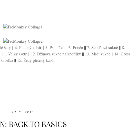
dé šaty
||
4. Pletený kabát
||
5. Psaníčko
||
6. Pončo
||
7. Semišová sukně
||
8.
|
11. Velký svetr
||
12. Džínová sukně na knoflíky
||
13. Midi sukně
||
14. Cros
 kabelka
||
15. Šedý pletený kabát
23. 9. 2015
N: BACK TO BASICS