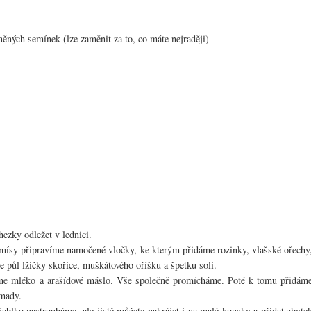
ěných semínek (lze zaměnit za to, co máte nejraději)
ezky odležet v lednici.
mísy připravíme namočené vločky, ke kterým přidáme rozinky, vlašské ořechy
e půl lžičky skořice, muškátového oříšku a špetku soli.
áme mléko a arašídové máslo. Vše společně promícháme. Poté k tomu přidám
mady.
jablko nastrouháme, ale jistě můžete nakrájet i na malé kousky a přidat zbyte