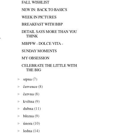
FALL WISHLIST
NEW IN: BACK TO BASICS
WEEK IN PICTURES
BREAKFAST WITH BBP
DETAIL SAYS MORE THAN YOU
THINK
MBPFW - DOLCE VITA -
SUNDAY MOMENTS
MY OBSESSION
CELEBRATE THE LITTLE WITH
THE BIG
srpna
(7)
►
července
(8)
►
června
(8)
►
května
(9)
►
dubna
(11)
►
března
(9)
►
února
(10)
►
ledna
(14)
►