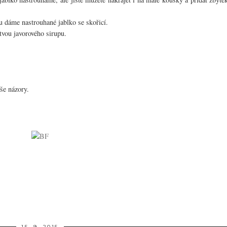
u dáme nastrouhané jablko se skořicí.
tvou javorového sirupu.
še názory.
15. 9. 2015