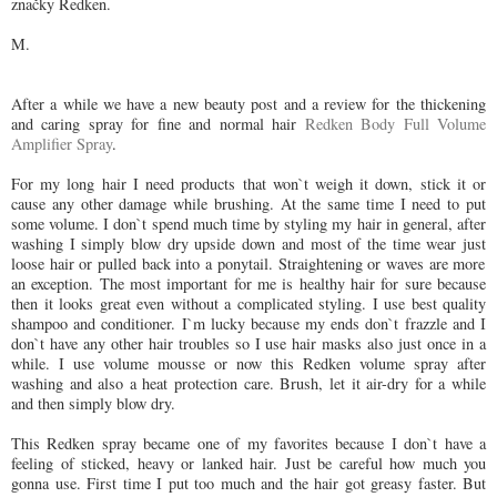
značky Redken.
M.
After a while we have a new beauty post and a review for the thickening
and caring spray for fine and normal hair
Redken Body Full Volume
Amplifier Spray
.
For my long hair I need products that won
`t weigh it down, stick it or
cause any other damage while brushing. At the same time I need to put
some volume. I don`t spend much time by styling my hair in general, after
washing I simply blow dry upside down and most of the time wear just
loose hair or pulled back into a ponytail. Straightening or waves are more
an exception. The most important for me is healthy hair for sure because
then it looks great even without a complicated styling. I use best quality
shampoo and conditioner.
I`m lucky because
my ends don
`t frazzle and I
don`t have any other hair troubles so I use
hair masks also just once in a
while. I use volume mousse or
now this Redken volume spray after
washing and also a heat protection care. Brush, let it air-dry for a while
and then simply blow dry.
This Redken spray became one of my favorites because I don
`t have a
feeling of sticked, heavy or
lanked hair. Just be careful how much you
gonna use. First time I put too much and the hair got greasy faster. But