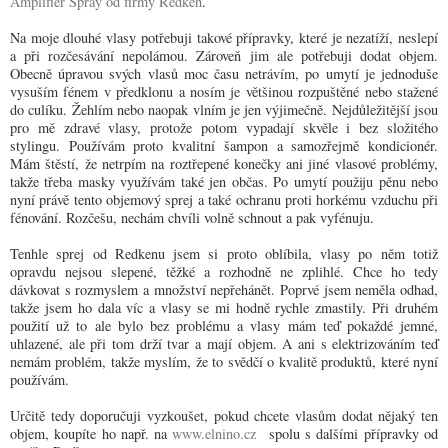
Amplifier Spray od firmy Redken
.
Na moje dlouhé vlasy potřebuji takové přípravky, které je nezatíží, neslepí
a při rozčesávání nepolámou. Zároveň jim ale potřebuji dodat objem.
Obecně úpravou svých vlasů moc času netrávím, po umytí je jednoduše
vysuším fénem v předklonu a nosím je většinou rozpuštěné nebo stažené
do culíku. Žehlím nebo naopak vlním je jen výjimečně. Nejdůležitější jsou
pro mě zdravé vlasy, protože potom vypadají skvěle i bez složitého
stylingu. Používám proto kvalitní šampon a samozřejmě kondicionér.
Mám štěstí, že netrpím na roztřepené konečky ani jiné vlasové problémy,
takže třeba masky využívám také jen občas. Po umytí použiju pěnu nebo
nyní právě tento objemový sprej a také ochranu proti horkému vzduchu při
fénování. Rozčešu, nechám chvíli volně schnout a pak vyfénuju.
Tenhle sprej od Redkenu jsem si proto oblíbila, vlasy po něm totiž
opravdu nejsou slepené, těžké a rozhodně ne zplihlé. Chce ho tedy
dávkovat s rozmyslem a množství nepřehánět. Poprvé jsem neměla odhad,
takže jsem ho dala víc a vlasy se mi hodně rychle zmastily. Při druhém
použití už to ale bylo bez problému a vlasy mám teď pokaždé jemné,
uhlazené, ale při tom drží tvar a mají objem. A ani s elektrizováním teď
nemám problém, takže myslím, že to svědčí o kvalitě produktů, které nyní
používám.
Určitě tedy doporučuji vyzkoušet, pokud chcete vlasům dodat nějaký ten
objem, koupíte ho např. na
www.elnino.cz
spolu s dalšími přípravky od