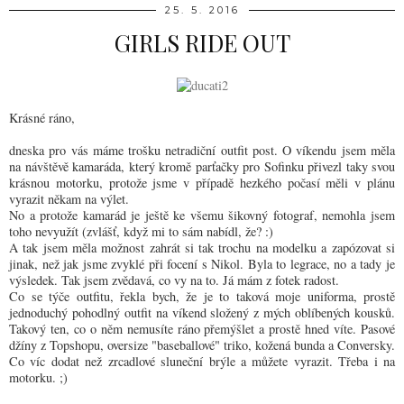
25. 5. 2016
GIRLS RIDE OUT
Krásné ráno,
dneska pro vás máme trošku netradiční outfit post. O víkendu jsem měla
na návštěvě kamaráda, který kromě parťačky pro Sofinku přivezl taky svou
krásnou motorku, protože jsme v případě hezkého počasí měli v plánu
vyrazit někam na výlet.
No a protože kamarád je ještě ke všemu šikovný fotograf, nemohla jsem
toho nevyužít (zvlášť, když mi to sám nabídl, že? :)
A tak jsem měla možnost zahrát si tak trochu na modelku a zapózovat si
jinak, než jak jsme zvyklé při focení s Nikol. Byla to legrace, no a tady je
výsledek. Tak jsem zvědavá, co vy na to. Já mám z fotek radost.
Co se týče outfitu, řekla bych, že je to taková moje uniforma, prostě
jednoduchý pohodlný outfit na víkend složený z mých oblíbených kousků.
Takový ten, co o něm nemusíte ráno přemýšlet a prostě hned víte. Pasové
džíny z Topshopu, oversize "baseballové" triko, kožená bunda a Conversky.
Co víc dodat než zrcadlové sluneční brýle a můžete vyrazit. Třeba i na
motorku. ;)