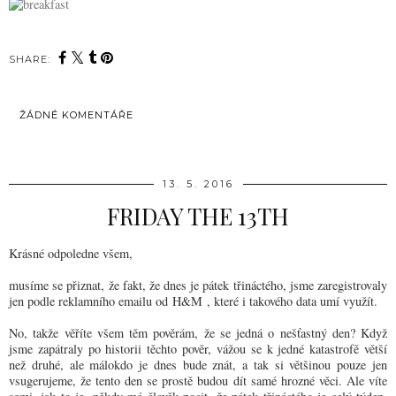
SHARE:
ŽÁDNÉ KOMENTÁŘE
SDÍLET
13. 5. 2016
FRIDAY THE 13TH
Krásné odpoledne všem,
musíme se přiznat, že fakt, že dnes je pátek třináctého, jsme zaregistrovaly
jen podle reklamního emailu od
H&M
, které i takového data umí využít.
No, takže věříte všem těm pověrám, že se jedná o nešťastný den? Když
jsme zapátraly po historii těchto pověr, vážou se k jedné katastrofě větší
než druhé, ale málokdo je dnes bude znát, a tak si většinou pouze jen
vsugerujeme, že tento den se prostě budou dít samé hrozné věci. Ale víte