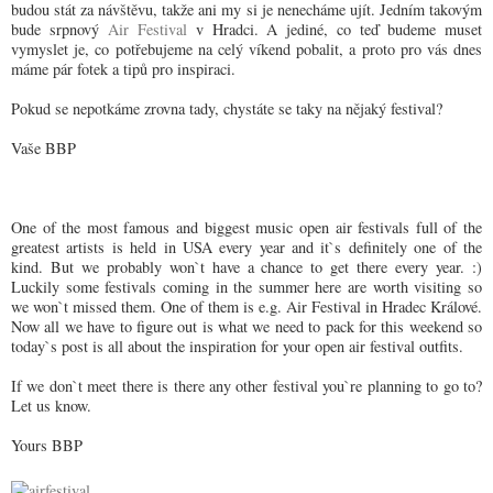
budou stát za návštěvu, takže ani my si je nenecháme ujít. Jedním takovým
bude srpnový
Air Festival
v Hradci. A jediné, co teď budeme muset
vymyslet je, co potřebujeme na celý víkend pobalit, a proto pro vás dnes
máme pár fotek a tipů pro inspiraci.
Pokud se nepotkáme zrovna tady, chystáte se taky na nějaký festival?
Vaše BBP
One of the most famous and biggest music open air festivals full of the
greatest artists is held in USA every year and it
`s definitely one of the
kind. But we probably won`t have a chance to get there every year. :)
Luckily some festivals coming in the summer here are worth visiting so
we won`t missed them. One of them is e.g. Air Festival in Hradec Kr
álové
.
Now all we have to figure out is what we need to pack for this weekend so
today`s post is all about the inspiration for your open air festival outfits.
If we don`t meet there is there any other festival you`re planning to go to?
Let us know.
Yours BBP