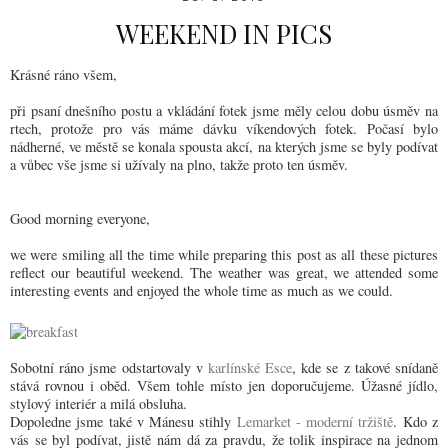
WEEKEND IN PICS
Krásné ráno všem,
při psaní dnešního postu a vkládání fotek jsme měly celou dobu úsměv na
rtech, protože pro vás máme dávku víkendových fotek. Počasí bylo
nádherné, ve městě se konala spousta akcí, na kterých jsme se byly podívat
a vůbec vše jsme si užívaly na plno, takže proto ten úsměv.
Good morning everyone,
we were smiling all the time while preparing this post as all these pictures
reflect our beautiful weekend. The weather was great, we attended some
interesting events and enjoyed the whole time as much as we could.
Sobotní ráno jsme odstartovaly v
karlínské Esce
, kde se z takové snídaně
stává rovnou i oběd. Všem tohle místo jen doporučujeme. Úžasné jídlo,
stylový interiér a milá obsluha.
Dopoledne jsme také v Mánesu stihly
Lemarket - moderní tržiště
. Kdo z
vás se byl podívat, jistě nám dá za pravdu, že tolik inspirace na jednom