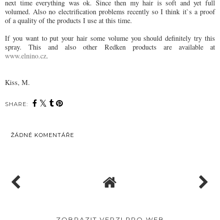
next time everything was ok. Since then my hair is soft and yet full
volumed. Also no electrification problems recently so I think it
`s a proof
of
a quality of the products I use at this time.
If you want to put your hair some volume you should definitely try this
spray. This and also other Redken products are available at
www.elnino.cz
.
Kiss, M.
SHARE:
ŽÁDNÉ KOMENTÁŘE
SDÍLET
ZOBRAZIT VERZI PRO WEB