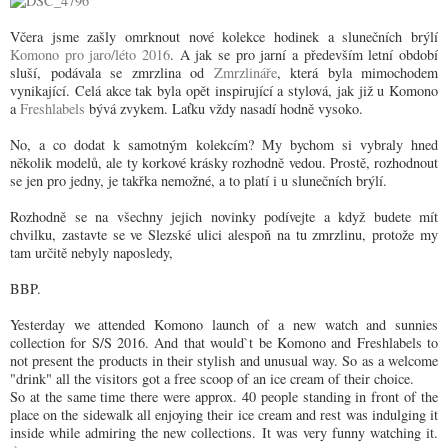
Včera jsme zašly omrknout nové kolekce hodinek a slunečních brýlí
Komono pro jaro/léto 2016
. A jak se pro jarní a především letní období
sluší, podávala se zmrzlina od
Zmrzlináře
, která byla mimochodem
vynikající. Celá akce tak byla opět inspirující a stylová, jak již u Komono
a
Freshlabels
bývá zvykem. Laťku vždy nasadí hodně vysoko.
No, a co dodat k samotným kolekcím? My bychom si vybraly hned
několik modelů, ale ty korkové krásky rozhodně vedou. Prostě, rozhodnout
se jen pro jedny, je takřka nemožné, a to platí i u slunečních brýlí.
Rozhodně se na všechny jejich novinky podívejte a když budete mít
chvilku, zastavte se ve Slezské ulici alespoň na tu zmrzlinu, protože my
tam určitě nebyly naposledy,
BBP.
Yesterday we attended Komono launch of a new watch and sunnies
collection for S/S 2016. And that would`t be Komono and Freshlabels to
not present the products in their stylish and unusual way. So as a welcome
"drink" all the visitors got a free scoop of an ice cream of their choice.
So at the same time there were approx. 40 people standing in front of the
place on the sidewalk all enjoying their ice cream and rest was indulging it
inside while admiring the new collections. It was very funny watching it.