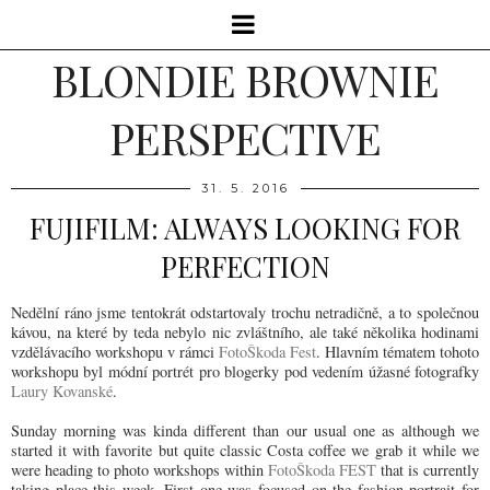
BLONDIE BROWNIE
PERSPECTIVE
31. 5. 2016
FUJIFILM: ALWAYS LOOKING FOR
PERFECTION
Nedělní ráno jsme tentokrát odstartovaly trochu netradičně, a to společnou
kávou, na které by teda nebylo nic zvláštního, ale také několika hodinami
vzdělávacího workshopu v rámci
FotoŠkoda Fest
. Hlavním tématem tohoto
workshopu byl módní portrét pro blogerky pod vedením úžasné fotografky
Laury Kovanské
.
Sunday morning was kinda different than our usual one as although we
started it with favorite but quite classic Costa coffee we grab it while we
were heading to photo workshops within
FotoŠkoda FEST
that is currently
taking place this week. First one was focused on the fashion portrait for