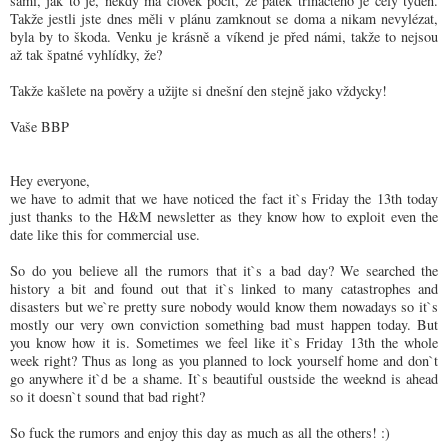
sami, jak to je, někdy má člověk pocit, že pátek třináctého je celý týden.
Takže jestli jste dnes měli v plánu zamknout se doma a nikam nevylézat,
byla by to škoda. Venku je krásně a víkend je před námi, takže to nejsou
až tak špatné vyhlídky, že?
Takže kašlete na pověry a užijte si dnešní den stejně jako vždycky!
Vaše BBP
Hey everyone,
we have to admit that we have noticed the fact it`s Friday the 13th today
just thanks to the H&M newsletter as they know how to exploit even the
date like this for commercial use.
So do you believe all the rumors that it`s a bad day? We searched the
history a bit and found out that it`s linked to many catastrophes and
disasters but we`re pretty sure nobody would know them nowadays so it`s
mostly our very own conviction something bad must happen today. But
you know how it is. Sometimes we feel like it`s Friday 13th the whole
week right? Thus as long as you planned to lock yourself home and don`t
go anywhere it`d be a shame. It`s beautiful oustside the weeknd is ahead
so it doesn`t sound that bad right?
So fuck the rumors and enjoy this day as much as all the others! :)