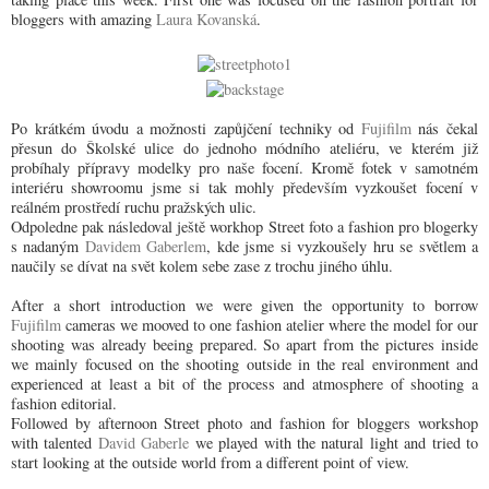
bloggers with amazing
Laura Kovanská
.
Po krátkém úvodu a možnosti zapůjčení techniky od
Fujifilm
nás čekal
přesun do Školské ulice do jednoho módního ateliéru, ve kterém již
probíhaly přípravy modelky pro naše focení. Kromě fotek v samotném
interiéru showroomu jsme si tak mohly především vyzkoušet focení v
reálném prostředí ruchu pražských ulic.
Odpoledne pak následoval ještě workhop Street foto a fashion pro blogerky
s nadaným
Davidem Gaberlem
, kde jsme si vyzkoušely hru se světlem a
naučily se dívat na svět kolem sebe zase z trochu jiného úhlu.
After a short introduction we were given the opportunity to borrow
Fujifilm
cameras we mooved to one fashion atelier where the model for our
shooting was already beeing prepared. So apart from the pictures inside
we mainly focused on the shooting outside in the real environment and
experienced at least a bit of the process and atmosphere of shooting a
fashion editorial.
Followed by afternoon Street photo and fashion for bloggers workshop
with talented
David Gaberle
we played with the natural light and tried to
start looking at the outside world from a different point of view.