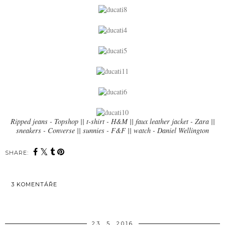
Ripped jeans - Topshop || t-shirt - H&M || faux leather jacket - Zara ||
sneakers - Converse || sunnies - F&F || watch - Daniel Wellington
SHARE:
3 KOMENTÁŘE
SDÍLET
23. 5. 2016