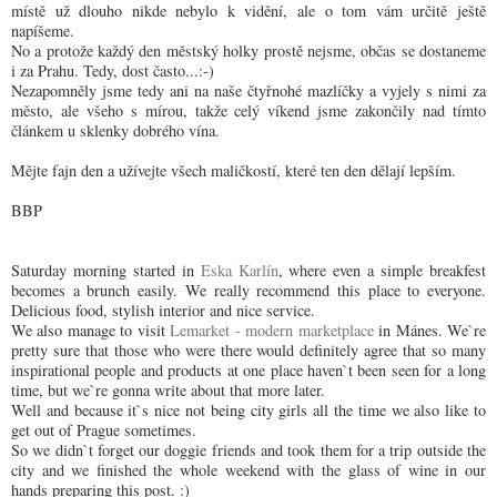
místě už dlouho nikde nebylo k vidění, ale o tom vám určitě ještě
napíšeme.
No a protože každý den městský holky prostě nejsme, občas se dostaneme
i za Prahu. Tedy, dost často...:-)
Nezapomněly jsme tedy ani na naše čtyřnohé mazlíčky a vyjely s nimi za
město, ale všeho s mírou, takže celý víkend jsme zakončily nad tímto
článkem u sklenky dobrého vína.
Mějte fajn den a užívejte všech maličkostí, které ten den dělají lepším.
BBP
Saturday morning started in
Eska Karlín
, where even a simple breakfest
becomes a brunch easily. We really recommend this place to everyone.
Delicious food, stylish interior and nice service.
We also manage to visit
Lemarket - modern marketplace
in Mánes. We`re
pretty sure that those who were there would definitely agree that so many
inspirational people and products at one place haven`t been seen for a long
time, but we`re gonna write about that more later.
Well and because it`s nice not being city girls all the time we also like to
get out of Prague sometimes.
So we didn`t forget our doggie friends and took them for a trip outside the
city and we finished the whole weekend with the glass of wine in our
hands preparing this post. :)