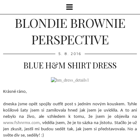
BLONDIE BROWNIE
PERSPECTIVE
5. 8. 2016
BLUE H&M SHIRT DRESS
Krásné ráno,
dneska jsme opět spojily outfit post s jedním novým kouskem. Tyhle
košilové šaty jsem si zamilovala hned jak jsem je uviděla. A to ani
nebylo na živo, ale vzhledem k tomu, že jsem je objevila na
www.fshnrmx.com
, věděla jsem, že je to sázka na jistotu. Stačilo je už
jen zkusit, jestli mi budou sedět tak, jak jsem si představovala. No a
světe div se, seděly! :)