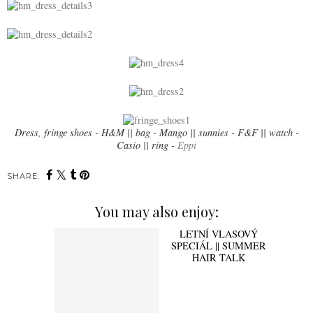
Dress, fringe shoes - H&M || bag - Mango || sunnies - F&F || watch -
Casio || ring -
Eppi
SHARE:
You may also enjoy:
LETNÍ VLASOVÝ
SPECIÁL || SUMMER
HAIR TALK