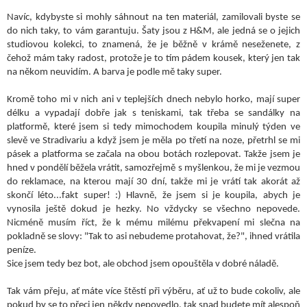
Navíc, kdybyste si mohly sáhnout na ten materiál, zamilovali byste se
do nich taky, to vám garantuju. Šaty jsou z H&M, ale jedná se o jejich
studiovou kolekci, to znamená, že je běžně v krámě neseženete, z
čehož mám taky radost, protože je to tím pádem kousek, který jen tak
na někom neuvidím. A barva je podle mě taky super.
Kromě toho mi v nich ani v teplejších dnech nebylo horko, mají super
délku a vypadají dobře jak s teniskami, tak třeba se sandálky na
platformě, které jsem si tedy mimochodem koupila minulý týden ve
slevě ve Stradivariu a když jsem je měla po třetí na noze, přetrhl se mi
pásek a platforma se začala na obou botách rozlepovat. Takže jsem je
hned v pondělí běžela vrátit, samozřejmě s myšlenkou, že mi je vezmou
do reklamace, na kterou mají 30 dní, takže mi je vrátí tak akorát až
skončí léto...fakt super! :) Hlavně, že jsem si je koupila, abych je
vynosila ještě dokud je hezky. No vždycky se všechno nepovede.
Nicméně musím říct, že k mému milému překvapení mi slečna na
pokladně se slovy: "Tak to asi nebudeme protahovat, že?", ihned vrátila
peníze.
Sice jsem tedy bez bot, ale obchod jsem opouštěla v dobré náladě.
Tak vám přeju, ať máte více štěstí při výběru, ať už to bude cokoliv, ale
pokud by se to přeci jen někdy nepovedlo, tak snad budete mít alespoň