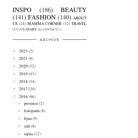
INSPO
(186)
BEAUTY
(141)
FASHION
(140)
ABOUT
US
(24)
MAMMA CORNER
(12)
TRAVEL
(11)
US DIARY
(6)
CONTACT
(1)
ARCHIVE
2023
(2)
►
2021
(8)
►
2020
(32)
►
2019
(43)
►
2018
(34)
►
2017
(20)
►
2016
(96)
▼
prosince
(2)
►
listopadu
(8)
►
října
(9)
►
září
(8)
►
srpna
(12)
►