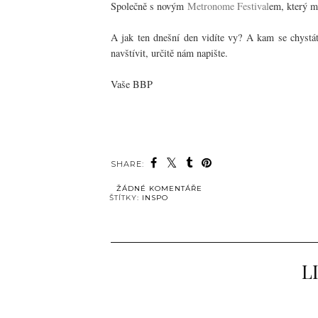
Společně s novým
Metronome Festival
em, který m
A jak ten dnešní den vidíte vy? A kam se chystáte
navštívit, určitě nám napište.
Vaše BBP
SHARE:
ŽÁDNÉ KOMENTÁŘE
ŠTÍTKY:
INSPO
L