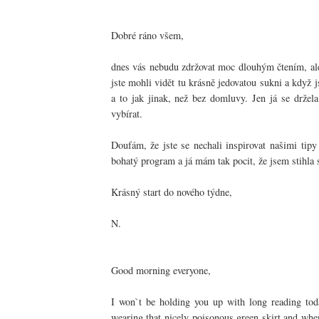
Dobré ráno všem,
dnes vás nebudu zdržovat moc dlouhým čtením, ale
jste mohli vidět tu krásně jedovatou sukni a když j
a to jak jinak, než bez domluvy. Jen já se držela
vybírat.
Doufám, že jste se nechali inspirovat našimi tipy
bohatý program a já mám tak pocit, že jsem stihla s
Krásný start do nového týdne,
N.
Good morning everyone,
I won`t be holding you up with long reading toda
wearing that nicely poisonous green skirt and whe