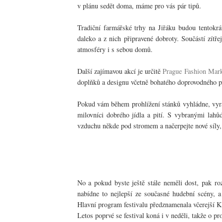
v plánu sedět doma, máme pro vás pár tipů.
Tradiční farmářské trhy na Jiřáku budou tentokr
daleko a z nich připravené dobroty. Součástí zítř
atmosféry i s sebou domů.
Další zajímavou akcí je určitě
Prague Fashion Mar
doplňků a designu včetně bohatého doprovodného p
Pokud vám během prohlížení stánků vyhládne, vyr
milovníci dobrého jídla a pití. S vybranými lahů
vzduchu někde pod stromem a načerpejte nové síly, 
No a pokud byste ještě stále neměli dost, pak ro
nabídne to nejlepší ze současné hudební scény, 
Hlavní program festivalu předznamenala včerejší 
Letos poprvé se festival koná i v neděli, takže o 