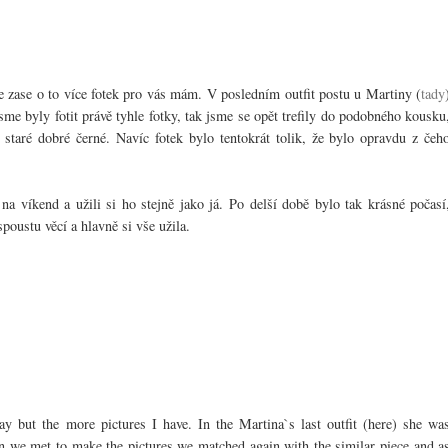
 zase o to více fotek pro vás mám. V posledním outfit postu u Martiny (
tady
sme byly fotit právě tyhle fotky, tak jsme se opět trefily do podobného kousku
 staré dobré černé. Navíc fotek bylo tentokrát tolik, že bylo opravdu z čeh
 na víkend a užili si ho stejně jako já. Po delší době bylo tak krásné počasí
poustu věcí a hlavně si vše užila.
y but the more pictures I have. In the Martina`s last outfit (here) she wa
n we met to make the pictures we matched again with the similar piece and a