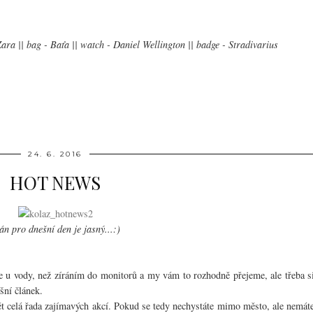
Zara || bag - Baťa || watch - Daniel Wellington || badge - Stradivarius
24. 6. 2016
HOT NEWS
án pro dnešní den je jasný...:)
de u vody, než zíráním do monitorů a my vám to rozhodně přejeme, ale třeba s
šní článek.
ět celá řada zajímavých akcí. Pokud se tedy nechystáte mimo město, ale nemát