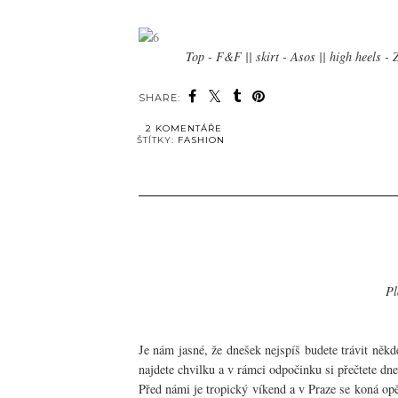
Top - F&F || skirt - Asos || high heels - 
SHARE:
2 KOMENTÁŘE
ŠTÍTKY:
FASHION
Pl
Je nám jasné, že dnešek nejspíš budete trávit něk
najdete chvilku a v rámci odpočinku si přečtete dne
Před námi je tropický víkend a v Praze se koná op