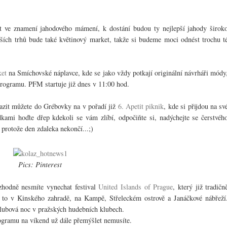
át ve znamení jahodového mámení, k dostání budou ty nejlepší jahody širok
ejších trhů bude také květinový market, takže si budeme moci odnést trochu t
ket
na Smíchovské náplavce, kde se jako vždy potkají originální návrháři módy
rogramu. PFM startuje již dnes v 11:00 hod.
azit můžete do Grébovky na v pořadí již
6. Apetit piknik
, kde si přijdou na sv
dkami hoďte dřep kdekoli se vám zlíbí, odpočiňte si, nadýchejte se čerstvéh
protože den zdaleka nekončí...;)
Pics: Pinterest
zhodně nesmíte vynechat festival
United Islands of Prague
, který již tradičn
a to v Kinského zahradě, na Kampě, Střeleckém ostrově a Janáčkové nábřeží
Klubová noc v pražských hudebních klubech.
programu na víkend už dále přemýšlet nemusíte.