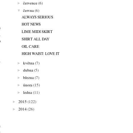
července
(6)
►
června
(6)
▼
ALWAYS SERIOUS
HOT NEWS
)
LIME MIDI SKIRT
,
SHIRT ALL DAY
o
OIL CARE
HIGH WAIST: LOVE IT
,
května
(7)
►
dubna
(5)
►
března
(7)
►
února
(15)
►
ledna
(11)
►
2015
(122)
►
2014
(26)
►
s
s