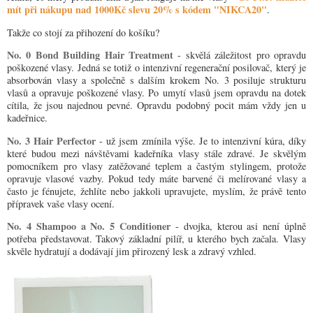
mít při nákupu nad 1000Kč slevu 20% s kódem "NIKCA20"
.
Takže co stojí za přihození do košíku?
No. 0 Bond Building Hair Treatment
- skvělá záležitost pro opravdu
poškozené vlasy. Jedná se totiž o intenzivní regenerační posilovač, který je
absorbován vlasy a společně s dalším krokem No. 3 posiluje strukturu
vlasů a opravuje poškozené vlasy. Po umytí vlasů jsem opravdu na dotek
cítila, že jsou najednou pevné. Opravdu podobný pocit mám vždy jen u
kadeřnice.
No. 3 Hair Perfector
- už jsem zmínila výše. Je to intenzivní kúra, díky
které budou mezi návštěvami kadeřníka vlasy stále zdravé. Je skvělým
pomocníkem pro vlasy zatěžované teplem a častým stylingem, protože
opravuje vlasové vazby. Pokud tedy máte barvené či melírované vlasy a
často je fénujete, žehlíte nebo jakkoli upravujete, myslím, že právě tento
přípravek vaše vlasy ocení.
No. 4 Shampoo a No. 5 Conditioner
- dvojka, kterou asi není úplně
potřeba představovat. Takový základní pilíř, u kterého bych začala. Vlasy
skvěle hydratují a dodávají jim přirozený lesk a zdravý vzhled.