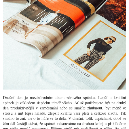
Dnešní den je mezinárodním dnem zdravého spánku. Lepší a kvalitní
spánek je základem úspěchu téměř všeho. Ať už potřebujete být na druhý
den produktivnější v zaměstnání nebo se snažíte zhubnout, být méně ve
stresu a mít lepší náladu, zlepšit kvalitu vaší pleti a celkově života. Tak
snadno to zní, ale o to hůře se to dělá. V dnešní, tolik uspěchané, době se
čím dál častěji stává, že spánek odsouváme na druhou kolej a přikládáme
mu stále menší pozornost. Přitom stačí pár maličkostí a věřte, že váš