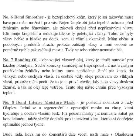
No. 6 Bond Smoother
- je bezoplachový krém, který je asi takovým must
have pro mě a možná i pro vás. Nejen že působí jako tepelná ochrana před
žehlením nebo fénováním, ale zároveň chrání před nepříznivými vlivy.
Eliminuje krepatění a redukuje takové ty poletující vlásky. Toho, že byly
vlasy hebké a hladké na dotek jsem si všimla okamžitě. Mám občas u
podobných produktů strach, protože zatěžují vlasy a mně osobně se
poměrně rychle pak začínají mastit. Tady se toho vůbec nemusíte bát.
No. 7 Bonding Oil
- obnovující vlasový olej, který je téměř nutností pro
každou blondýnu. Suché konečky samozřejmě trápí spoustu z nás a častým
používáním žehličky nebo kulmy tomu nepřidáme. Stačí pár kapek do
vlhkých nebo suchých vlasů. Já osobně vždy oleje používám do vlhkých
vlasů, protože mám pocit, že to je ta pravá chvíle, kdy jsou vlasy doslova
žíznivé, a tak se olej lépe vstřebá. Tento olej navíc chrání před vysokým
teplem.
No. 8 Bond Intense Moisture Mask
- je poslední novinkou z řady
Olaplex. Jedná se o regenerační a opravující masku na vlasy, která
hydratuje a dodává vlasům lesk. Při použití masky již nemusíte sahat po
kondicionéru, takže skvělý doplněk pro intenzivní kúru, kterou si dopřejete
optimálně jednou týdně.
Budu ráda, když mi do komentářů dáte vědět, jestli máte s Olaplexem