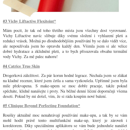
#3
Vichy Liftactive Flexiteint
*
Mám pocit, že tak od toho třetího místa jsou všechny dost vyrovnané.
Vichy Liftactive navíc slibuje díky svému složení i vyhlazení pleti a
redukci vrásek. Možná po dlouhodobějším používání by se dalo vidět více,
ale nepoužívala jsem ho opravdu každý den. Všimla jsem si ale velice
dobré hydratace a zklidnění pleti, a to bych přisuzovala obsahu termální
vody Vichy. Za mě palec nahoru!
#4
Catrice True Skin
Drogerková záležitost. Za pár korun hodně legrace. Nechala jsem se zlákat
na kladné recenze, které jsem četla a sama vyzkoušela. Upřímně jsem byla
mile překvapena. S make-upem se moc dobře pracuje, takže pokud
spěcháte, klidně nanášejte i prsty. Na běžné denní líčení doporučuji všema
deseti. Pokud by mi došel, vím, že si ráda koupím nové balení.
#5
Clinique Beyond Perfecting Foundation
*
Roušky aktuálně moc nenahrávají používání make-upu, a tak by se vám
mohl hodit právě tento multifunkční make-up, který je zároveň i
korektorem. Díky speciálnímu aplikátoru se vám bude jednoduše nanášet