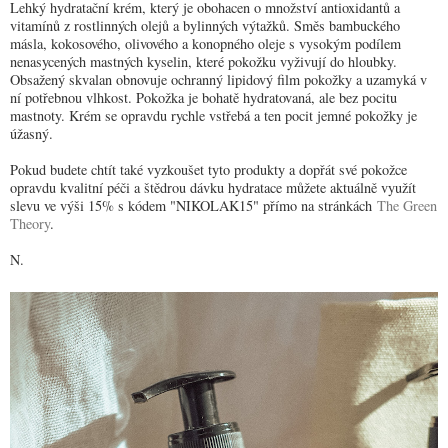
Lehký hydratační krém, který je obohacen o množství antioxidantů a
vitamínů z rostlinných olejů a bylinných výtažků. Směs bambuckého
másla, kokosového, olivového a konopného oleje s vysokým podílem
nenasycených mastných kyselin, které pokožku vyživují do hloubky.
Obsažený skvalan obnovuje ochranný lipidový film pokožky a uzamyká v
ní potřebnou vlhkost. Pokožka je bohatě hydratovaná, ale bez pocitu
mastnoty. Krém se opravdu rychle vstřebá a ten pocit jemné pokožky je
úžasný.
Pokud budete chtít také vyzkoušet tyto produkty a dopřát své pokožce
opravdu kvalitní péči a štědrou dávku hydratace můžete aktuálně využít
slevu ve výši 15% s kódem "
NIKOLAK15"
přímo na stránkách
The Green
Theory
.
N.