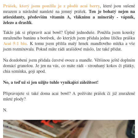
Prášek, který jsem použila je z plodů acai berry
, které jsou sušené
Ten je bohatý nejen na
mrazem a následně namleté na jemný prášek.
atioxidanty, především vitamín A, vlákninu a minerály - vápník,
železo a draslík
.
Takže jak si připravit acai bowl? Úplně jednoduše. Použila jsem kousky
mraženého banánu a borůvek, do kterých jsem přidala jednu lžičku prášku
Acai 5:1 bio
. K tomu jsem přilila malý hrnek mandlového mléka a vše
jsem rozmixovala. Pokud máte rádi arašídové máslo, lze také přidat.
Na dozdobení jsem přidala čerstvé ovoce a mandle. Většinou ještě doplním
domácí granolou. Je jen na vás, co máte rádi - strouhaný kokos či plátky,
chia semínka, goji apod.
No, a teď už si jen užijte tuhle vynikající záležitost!
Připravujete si také doma acai bowl? A požíváte prášek či již zmražené
mleté plody?
N.