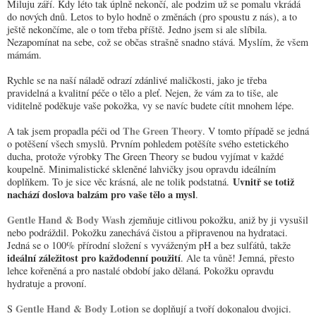
Miluju září. Kdy léto tak úplně nekončí, ale podzim už se pomalu vkrádá
do nových dnů. Letos to bylo hodně o změnách (pro spoustu z nás), a to
ještě nekončíme, ale o tom třeba příště. Jedno jsem si ale slíbila.
Nezapomínat na sebe, což se občas strašně snadno stává. Myslím, že všem
mámám.
Rychle se na naší náladě odrazí zdánlivé maličkosti, jako je třeba
pravidelná a kvalitní péče o tělo a pleť. Nejen, že vám za to tiše, ale
viditelně poděkuje vaše pokožka, vy se navíc budete cítit mnohem lépe.
The Green Theory
A tak jsem propadla péči od
. V tomto případě se jedná
o potěšení všech smyslů. Prvním pohledem potěšíte svého estetického
ducha, protože výrobky The Green Theory se budou vyjímat v každé
koupelně. Minimalistické skleněné lahvičky jsou opravdu ideálním
Uvnitř se totiž
doplňkem. To je sice věc krásná, ale ne tolik podstatná.
nachází doslova balzám pro vaše tělo a mysl
.
Gentle Hand & Body Wash
zjemňuje citlivou pokožku, aniž by ji vysušil
nebo podráždil. Pokožku zanechává čistou a připravenou na hydrataci.
Jedná se o 100% přírodní složení s vyváženým pH a bez sulfátů, takže
ideální záležitost pro každodenní použití
. Ale ta vůně! Jemná, přesto
lehce kořeněná a pro nastalé období jako dělaná. Pokožku opravdu
hydratuje a provoní.
Gentle Hand & Body Lotion
S
se doplňují a tvoří dokonalou dvojici.