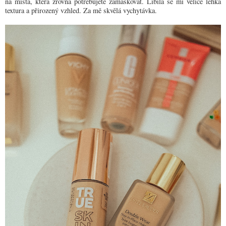
na místa, která zrovna potřebujete zamaskovat. Líbila se mi velice lehká
textura a přirozený vzhled. Za mě skvělá vychytávka.