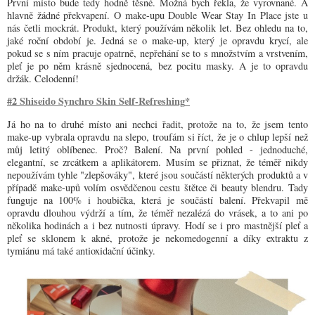
První místo bude tedy hodně těsné. Možná bych řekla, že vyrovnané. A
hlavně žádné překvapení. O make-upu Double Wear Stay In Place jste u
nás četli mockrát. Produkt, který používám několik let. Bez ohledu na to,
jaké roční období je. Jedná se o make-up, který je opravdu krycí, ale
pokud se s ním pracuje opatrně, nepřehání se to s množstvím a vrstvením,
pleť je po něm krásně sjednocená, bez pocitu masky. A je to opravdu
držák. Celodenní!
#2
Shiseido Synchro Skin Self-Refreshing
*
Já ho na to druhé místo ani nechci řadit, protože na to, že jsem tento
make-up vybrala opravdu na slepo, troufám si říct, že je o chlup lepší než
můj letitý oblíbenec. Proč? Balení. Na první pohled - jednoduché,
elegantní, se zrcátkem a aplikátorem. Musím se přiznat, že téměř nikdy
nepoužívám tyhle "zlepšováky", které jsou součástí některých produktů a v
případě make-upů volím osvědčenou cestu štětce či beauty blendru. Tady
funguje na 100% i houbička, která je součástí balení. Překvapil mě
opravdu dlouhou výdrží a tím, že téměř nezalézá do vrásek, a to ani po
několika hodinách a i bez nutnosti úpravy. Hodí se i pro mastnější pleť a
pleť se sklonem k akné, protože je nekomedogenní a díky extraktu z
tymiánu má také antioxidační účinky.