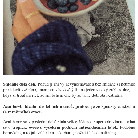
Snídaně dělá den
. Pokud ji ani vy nevynecháváte a bez snídaně si neumíte
představit své ráno, mám pro vás skvělý tip na jeden sladký začátek dne, i
když si troufám říct, že ani během dne by se tahle dobrota neztratila.
Acai bowl. Ideální do letních měsíců, protože je ze spousty čerstvého
(a mraženého) ovoce.
Acai berry se v poslední době stala velice žádanou superpotravinou. Jedná
tropické ovoce s vysokým podílem antioxidačních látek
se o
. Podobné
borůvkám, a to jak vzhledem, tak chutí (možná i lehce malinám).