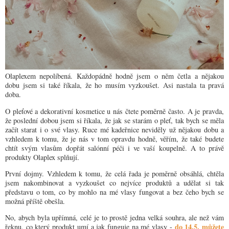
Olaplexem nepolíbená. Každopádně hodně jsem o něm četla a nějakou
dobu jsem si také říkala, že ho musím vyzkoušet. Asi nastala ta pravá
doba.
O pleťové a dekorativní kosmetice u nás čtete poměrně často. A je pravda,
že poslední dobou jsem si říkala, že jak se starám o pleť, tak bych se měla
začít starat i o své vlasy. Ruce mé kadeřnice neviděly už nějakou dobu a
vzhledem k tomu, že je nás v tom opravdu hodně, věřím, že také budete
chtít svým vlasům dopřát salónní péči i ve vaší koupelně. A to právě
produkty Olaplex splňují.
První dojmy. Vzhledem k tomu, že celá řada je poměrně obsáhlá, chtěla
jsem nakombinovat a vyzkoušet co nejvíce produktů a udělat si tak
představu o tom, co by mohlo na mé vlasy fungovat a bez čeho bych se
možná příště obešla.
No, abych byla upřímná, celé je to prostě jedna velká souhra, ale než vám
do 14.5. můžete
řeknu, co který produkt umí a jak funguje na mé vlasy -