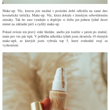
Make
-up. Věc, kterou jste možná v poslední době odložila na samé dno
kosmetické taštičky. Make-up. Věc, která dokáže s ženským sebevědomím
zázraky. Tak ho zase vyndejte a dopřejte si třeba jen jednou týdně deset
minut na základní péči a rychlý make-up.
Pokud ovšem ten pravý stále hledáte, anebo jen toužíte s jarem po změně,
mám pro vás pár tipů. V průběhu několika týdnů jsem zkoušela 10 různých
make-upů, ze kterých jsem vybrala top 5, které rozhodně stojí za
vyzkoušení.