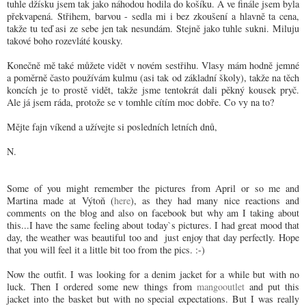
tuhle džísku jsem tak jako náhodou hodila do košíku. A ve finále jsem byla
překvapená. Střihem, barvou - sedla mi i bez zkoušení a hlavně ta cena,
takže tu teď asi ze sebe jen tak nesundám. Stejně jako tuhle sukni. Miluju
takové boho rozevláté kousky.
Konečně mě také můžete vidět v novém sestřihu. Vlasy mám hodně jemné
a poměrně často používám kulmu (asi tak od základní školy), takže na těch
koncích je to prostě vidět, takže jsme tentokrát dali pěkný kousek pryč.
Ale já jsem ráda, protože se v tomhle cítím moc dobře. Co vy na to?
Mějte fajn víkend a užívejte si posledních letních dnů,
N.
Some of you might remember the pictures from April or so me and
Martina made at Výtoň (
here
), as they had many nice reactions and
comments on the blog and also on facebook but why am I taking about
this...I have the same feeling about today`s pictures. I had great mood that
day, the weather was beautiful too and just enjoy that day perfectly. Hope
that you will feel it a little bit too from the pics. :-)
Now the outfit. I was looking for a denim jacket for a while but with no
luck. Then I ordered some new things from
mangooutlet
and put this
jacket into the basket but with no special expectations. But I was really