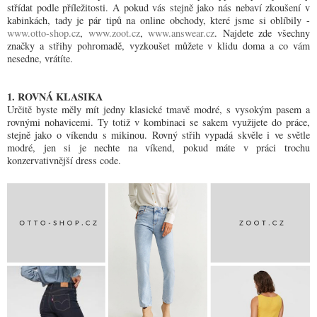
střídat podle příležitosti. A pokud vás stejně jako nás nebaví zkoušení v
kabinkách, tady je pár tipů na online obchody, které jsme si oblíbily -
www.otto-shop.cz
,
www.zoot.cz
,
www.answear.cz
. Najdete zde všechny
značky a střihy pohromadě, vyzkoušet můžete v klidu doma a co vám
nesedne, vrátíte.
1. ROVNÁ KLASIKA
Určitě byste měly mít jedny klasické tmavě modré, s vysokým pasem a
rovnými nohavicemi. Ty totiž v kombinaci se sakem využijete do práce,
stejně jako o víkendu s mikinou. Rovný střih vypadá skvěle i ve světle
modré, jen si je nechte na víkend, pokud máte v práci trochu
konzervativnější dress code.