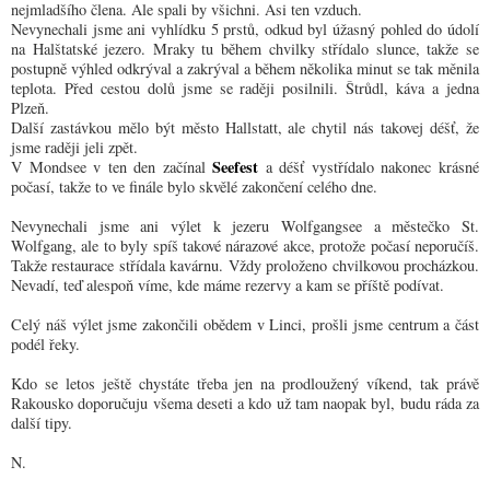
nejmladšího člena. Ale spali by všichni. Asi ten vzduch.
Nevynechali jsme ani vyhlídku 5 prstů, odkud byl úžasný pohled do údolí
na Halštatské jezero. Mraky tu během chvilky střídalo slunce, takže se
postupně výhled odkrýval a zakrýval a během několika minut se tak měnila
teplota. Před cestou dolů jsme se raději posilnili. Štrůdl, káva a jedna
Plzeň.
Další zastávkou mělo být město Hallstatt, ale chytil nás takovej déšť, že
jsme raději jeli zpět.
Seefest
V Mondsee v ten den začínal
a déšť vystřídalo nakonec krásné
počasí, takže to ve finále bylo skvělé zakončení celého dne.
Nevynechali jsme ani výlet k jezeru Wolfgangsee a městečko St.
Wolfgang, ale to byly spíš takové nárazové akce, protože počasí neporučíš.
Takže restaurace střídala kavárnu. Vždy proloženo chvilkovou procházkou.
Nevadí, teď alespoň víme, kde máme rezervy a kam se příště podívat.
Celý náš výlet jsme zakončili obědem v Linci, prošli jsme centrum a část
podél řeky.
Kdo se letos ještě chystáte třeba jen na prodloužený víkend, tak právě
Rakousko doporučuju všema deseti a kdo už tam naopak byl, budu ráda za
další tipy.
N.