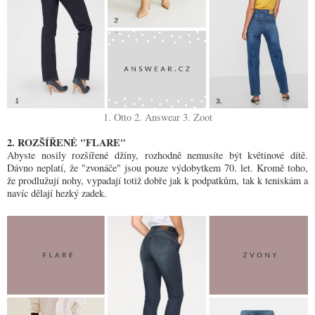
1. Otto
2. Answear
3. Zoot
2. ROZŠÍŘENÉ "FLARE"
Abyste nosily rozšířené džíny, rozhodně nemusíte být květinové dítě.
Dávno neplatí, že "zvonáče" jsou pouze výdobytkem 70. let. Kromě toho,
že prodlužují nohy, vypadají totiž dobře jak k podpatkům, tak k teniskám a
navíc dělají hezký zadek.