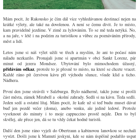
Mám pocit, že Rakousko je čím dál více vyhledávanou destinací nejen na
krátké výlety, ale také na dovolenou. A není se čemu divit. Je to místo,
kam pravidelně jezdíme. V zimě za lyžováním. To se mě teda netýká. No,
a na jaře, v létě i na podzim za turistikou a vůbec za poznáváním přírody,
měst a lidí.
Letos jsme si náš výlet užili ve třech a myslím, že ani to počasí nám
náladu nezkazilo. Pronajali jsme si apartmán v obci Sankt Lorenz, pár
minut od jezera Mondsee. Ubytování bylo mimochodem úžasný,
přidávám odkaz
, protože to je přesně to místo, na které se chcete vracet.
Každé ráno pít čerstvou kávu při východu slunce, všude klid a ticho.
Nádhera.
První den jsme strávili v Salzburgu. Bylo nádherně, takže jsme si prošli
část města, zámek Mirabell a okolní zahrady. Sedli si na kávu. Teda sedli.
Jeden sedí a ostatní lítaj. Mám pocit, že kafe už si teď budu muset dávat
buď jen pozdě večer (doma), anebo venku, ale jedině ledové. Protože
vysrknout do minuty i to moje cappuccino prostě nejde. Den to byl
skvělej, ale přece jen, dá se tu vždy čekat hodně turistů.
Další den jsme ráno vyjeli do Obertraun a kabinovou lanovkou se nechali
vyvézt. Došli jsme k Mamutí jeskyni, kde se nám úspěšně podařilo uspat