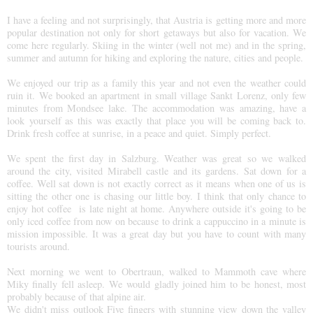
I have a feeling and not surprisingly, that Austria is getting more and more
popular destination not only for short getaways but also for vacation. We
come here regularly. Skiing in the winter (well not me) and in the spring,
summer and autumn for hiking and exploring the nature, cities and people.
We enjoyed our trip as a family this year and not even the weather could
ruin it. We booked an apartment in small village Sankt Lorenz, only few
minutes from Mondsee lake. The accommodation was amazing, have a
look
yourself as this was exactly that place you will be coming back to.
Drink fresh coffee at sunrise, in a peace and quiet. Simply perfect.
We spent the first day in Salzburg. Weather was great so we walked
around the city, visited Mirabell castle and its gardens. Sat down for a
coffee. Well sat down is not exactly correct as it means when one of us is
sitting the other one is chasing our little boy. I think that only chance to
enjoy hot coffee is late night at home. Anywhere outside it's going to be
only iced coffee from now on because to drink a cappuccino in a minute is
mission impossible. It was a great day but you have to count with many
tourists around.
Next morning we went to Obertraun, walked to Mammoth cave where
Miky finally fell asleep. We would gladly joined him to be honest, most
probably because of that alpine air.
We didn't miss outlook Five fingers with stunning view down the valley