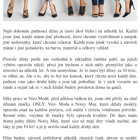
Najít dokonale padnoucí džíny je často úkol třeba i na několik let. Každá
jsme jiná, každá máme jiné přednosti, které chceme vyzdvihnout a naopak
jiné nedostatky, které chceme schovat. Každá jsme jinak vysoká a zároveň
máme i jiné požadavky na barvu, materiál a celkový vzhled.
Protože džíny podle nás rozhodně k základům šatníku patří, na jejich
výběru opravdu záleží, přeci jen bychom o nich měly přemýšlet jako o
investici na několik let. A tím nemyslíme, že to musí být džíny za 10 tisíc,
to vůbec ne. Jde o to, aby to byl ten kousek, který chcete nosit každý den,
padnou vám jako druhá kůže a jsou tak pohodlné, že v nich vyrazíte na
rande a stejně tak se v nich klidně budete povalovat doma na gauči.
Díky práci ve Vero Modě, před pěknou řádkou let, jsme obě přišly na chuť
džínám značky ONLY, Vero Moda a Noisy May, které dělaly modely
opravdu snad na každou postavu, což můžu s čistým svědomím potvrdit.
Kromě toho, všechny tři značky byly opravdu kvalitní. Do dnes mám
doma jedny džíny Noisy May, které sice už mají díry všude možně, ale
taky je jim 10 let! a já je nosila snad každý druhý den.
Džín budete zároveň potřebovat několik různých typů, abyste je mohly