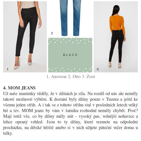
1. Answear
2. Otto
3. Zoot
4. MOM JEANS
Už naše maminky věděly, že v džínách je síla. Na rozdíl od nás ale neměly
takové možnosti výběru. K dostání byly džíny pouze v Tuzexu a ještě ke
všemu jeden střih. A i tak se z tohoto střihu stal v posledních letech velký
hit a tzv. MOM jeans by vám v šatníku rozhodně neměly chybět. Proč?
Mají totiž vše, co by džíny měly mít - vysoký pas, volnější nohavice a
lehce opraný vzhled. Jsou to ty džíny, které vezmete na odpolední
procházku, na dětské hřiště anebo si v nich užijete páteční večer doma u
telky.