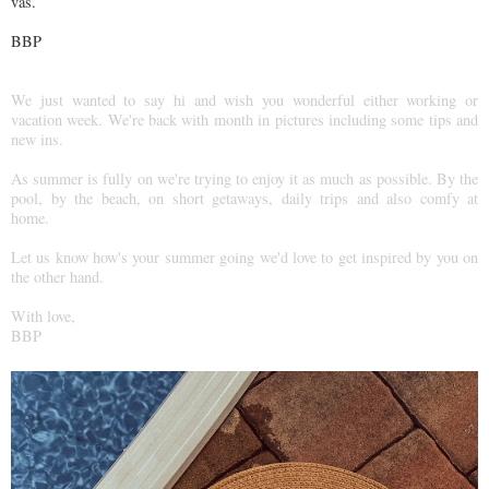
vás.
BBP
We just wanted to say hi and wish you wonderful either working or
vacation week. We're back with month in pictures including some tips and
new ins.
As summer is fully on we're trying to enjoy it as much as possible. By the
pool, by the beach, on short getaways, daily trips and also comfy at
home.
Let us know how's your summer going we'd love to get inspired by you on
the other hand.
With love,
BBP