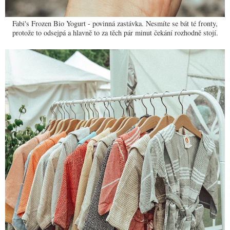
Fabi's Frozen Bio Yogurt - povinná zastávka. Nesmíte se bát té fronty,
protože to odsejpá a hlavně to za těch pár minut čekání rozhodně stojí.