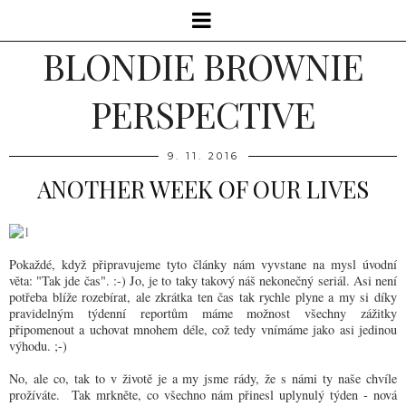
BLONDIE BROWNIE
PERSPECTIVE
9. 11. 2016
ANOTHER WEEK OF OUR LIVES
Pokaždé, když připravujeme tyto články nám vyvstane na mysl úvodní
věta: "Tak jde čas". :-) Jo, je to taky takový náš nekonečný seriál. Asi není
potřeba blíže rozebírat, ale zkrátka ten čas tak rychle plyne a my si díky
pravidelným týdenní reportům máme možnost všechny zážitky
připomenout a uchovat mnohem déle, což tedy vnímáme jako asi jedinou
výhodu. ;-)
No, ale co, tak to v životě je a my jsme rády, že s námi ty naše chvíle
prožíváte. Tak mrkněte, co všechno nám přinesl uplynulý týden - nová