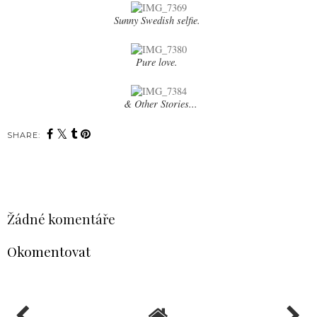
Sunny Swedish selfie.
Pure love.
& Other Stories...
SHARE:
SDÍLET
Žádné komentáře
Okomentovat