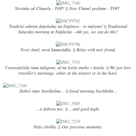
Novinka od Chanelu - TOP! || New Chanel perfume - TOP!
Tradiční sobotní dopoledne na Náplavce - to můžeme! || Traditional
Saturday morning at Náplavka - ohh yes, we can do this!
Nové chutě, nová kamarádka. || Relax with new friend.
Cestovatelská rána milujeme, ať na letišti anebo v hotelu. || We just love
traveller's mornings, either at the airport or in the hotel.
Dobré ráno Stockholme... || Good morning Stockholm...
...
a dobrou noc. ||
...
and good night.
Naše chvilka. || Our precious moments.