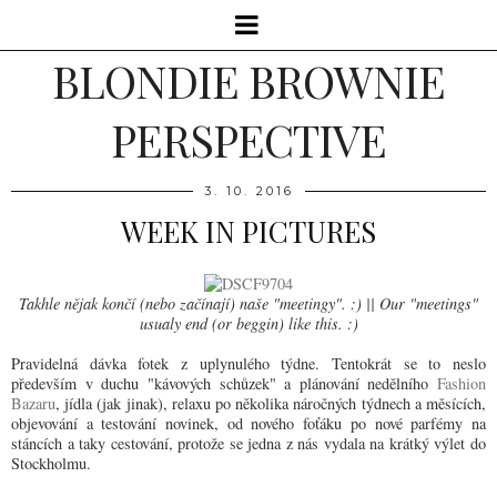
BLONDIE BROWNIE
PERSPECTIVE
3. 10. 2016
WEEK IN PICTURES
Takhle nějak končí (nebo začínají) naše "meetingy". :) || Our "meetings"
usualy end (or beggin) like this. :)
Pravidelná dávka fotek z uplynulého týdne. Tentokrát se to neslo
především v duchu "kávových schůzek" a plánování nedělního
Fashion
Bazaru
, jídla (jak jinak), relaxu po několika náročných týdnech a měsících,
objevování a testování novinek, od nového foťáku po nové parfémy na
stáncích a taky cestování, protože se jedna z nás vydala na krátký výlet do
Stockholmu.