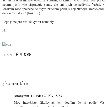
aktivit si u ní můžete objednat snídani, svačinku nebo i véču. Jen pořád
nevím, jestli vše připravuje sama, ale ani bych se nedivila. Vážně, v
loňském roce společně se svým přítelem přišli s nejchutnější krabičkovou
dietou "Vitalbox" (link
zde
).
Lépe jsme pro vás už vybrat nemohly.
N.
SHARE:
SDÍLET
3 komentáře
Anonymní
11. ledna 2015 v 18:33
Moc hezké,jste šikulky,tak jen doufám že si podle Vás