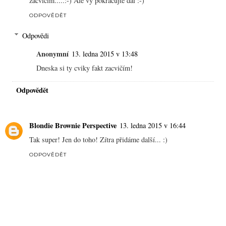
zacvičím.....:-) Ale vy pokračujte dál :-)
ODPOVĚDĚT
Odpovědi
Anonymní
13. ledna 2015 v 13:48
Dneska si ty cviky fakt zacvičím!
Odpovědět
Blondie Brownie Perspective
13. ledna 2015 v 16:44
Tak super! Jen do toho! Zítra přidáme další... :)
ODPOVĚDĚT