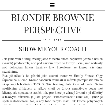
BLONDIE BROWNIE
PERSPECTIVE
11. 1. 2015
SHOW ME YOUR COACH
Jak jsme vám slíbily, začaly jsme v těchto dnech naplňovat jedno z našich
(vašich) předsevzetí, a to pod názvem
"zpět do formy"
. Vše jsme sestavily
pod dohledem fitness trenérky Evy Havelkové, se kterou vás dnes
seznámíme.
Eva již několik let působí jako osobní trenér ve Family Fitness Olgy
Šípkové na Zličíně. Kromě osobních tréninků si můžete potrápit své tělo na
skupinových hodinách TRX či Nike training club, které zde vede. Svým
pozitivním přístupem a velkou chutí do života nemotivuje pouze své
klienty, ale spoustu ostatních lidí, pro které je zdravý životní styl důležitý
a takovým důkazem je jistě projekt "Fitnessmiláčči" (link
zde
), jehož je
spoluzakladatelkou. No, a aby toho nebylo málo, tak kromě pohybových