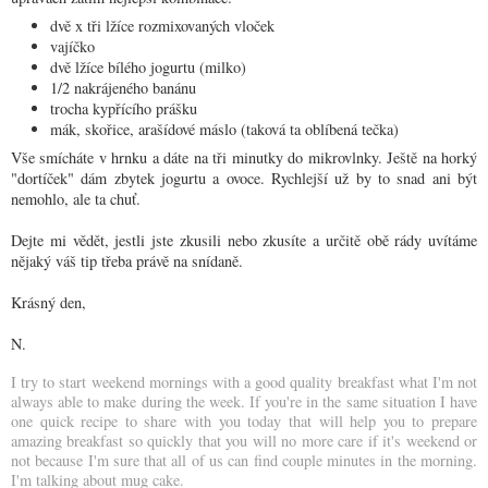
dvě x tři lžíce rozmixovaných vloček
vajíčko
dvě lžíce bílého jogurtu (milko)
1/2 nakrájeného banánu
trocha kypřícího prášku
mák, skořice, arašídové máslo (taková ta oblíbená tečka)
Vše smícháte v hrnku a dáte na tři minutky do mikrovlnky. Ještě na horký
"dortíček" dám zbytek jogurtu a ovoce. Rychlejší už by to snad ani být
nemohlo, ale ta chuť.
Dejte mi vědět, jestli jste zkusili nebo zkusíte a určitě obě rády uvítáme
nějaký váš tip třeba právě na snídaně.
Krásný den,
N.
I try to start weekend mornings with a good quality breakfast what I'm not
always able to make during the week. If you're in the same situation I have
one quick recipe to share with you today that will help you to prepare
amazing breakfast so quickly that you will no more care if it's weekend or
not because I'm sure that all of us can find couple minutes in the morning.
I'm talking about mug cake.