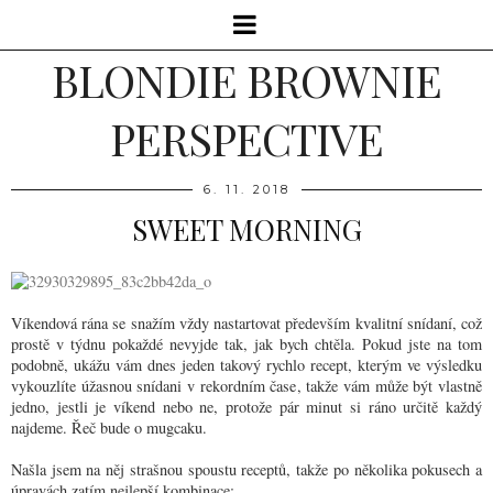
BLONDIE BROWNIE
PERSPECTIVE
6. 11. 2018
SWEET MORNING
Víkendová rána se snažím vždy nastartovat především kvalitní snídaní, což
prostě v týdnu pokaždé nevyjde tak, jak bych chtěla. Pokud jste na tom
podobně, ukážu vám dnes jeden takový rychlo recept, kterým ve výsledku
vykouzlíte úžasnou snídani v rekordním čase, takže vám může být vlastně
jedno, jestli je víkend nebo ne, protože pár minut si ráno určitě každý
najdeme. Řeč bude o mugcaku.
Našla jsem na něj strašnou spoustu receptů, takže po několika pokusech a
úpravách zatím nejlepší kombinace: