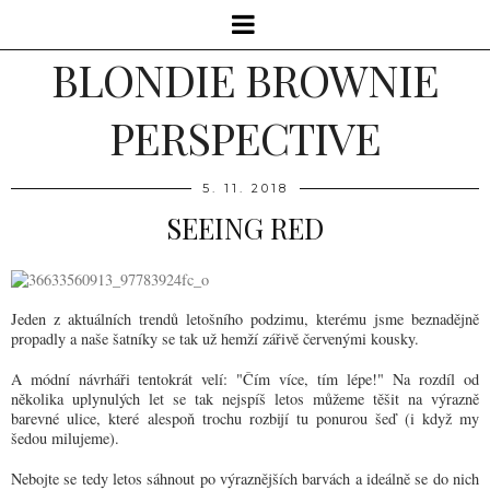
BLONDIE BROWNIE
PERSPECTIVE
5. 11. 2018
SEEING RED
Jeden z aktuálních trendů letošního podzimu, kterému jsme beznadějně
propadly a naše šatníky se tak už hemží zářivě červenými kousky.
A módní návrháři tentokrát velí: "Čím více, tím lépe!"
Na rozdíl od
několika uplynulých let se tak nejspíš letos můžeme těšit na výrazně
barevné ulice, které alespoň trochu rozbijí tu ponurou šeď (i když my
šedou milujeme).
Nebojte se tedy letos sáhnout po výraznějších barvách a ideálně se do nich