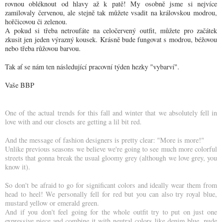
rovnou obléknout od hlavy až k patě! My osobně jsme si nejvíce
zamilovaly červenou, ale stejně tak můžete vsadit na královskou modrou,
hořčicovou či zelenou.
A pokud si třeba netroufáte na celočervený outfit, můžete pro začátek
zkusit jen jeden výrazný kousek. Krásně bude fungovat s modrou, béžovou
nebo třeba růžovou barvou.
Tak ať se nám ten následující pracovní týden hezky "vybarví".
Vaše BBP
One of the actual trends for this fall and winter that we absolutely fell in
love with and our closets are getting a lil bit red.
And the message of fashion designers is pretty clear: "More is more!"
Unlike previous seasons we believe we're going to see much more colorful
streets that gonna break the usual gloomy grey (although we love grey, you
know it).
So don't be afraid to go for significant colors and ideally wear them from
head to heel! We personally fell for red but you can also try royal blue,
mustard yellow or emerald green.
And if you don't feel going for the whole outfit try to put on just one
expressive piece and combine it with neutral colors like denim blue, nude