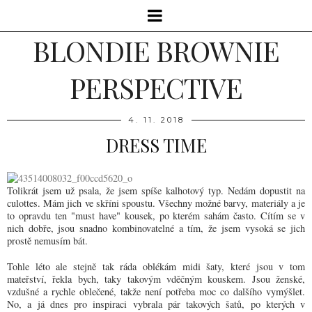
BLONDIE BROWNIE
PERSPECTIVE
4. 11. 2018
DRESS TIME
Tolikrát jsem už psala, že jsem spíše kalhotový typ. Nedám dopustit na
culottes. Mám jich ve skříni spoustu. Všechny možné barvy, materiály a je
to opravdu ten "must have" kousek, po kterém sahám často. Cítím se v
nich dobře, jsou snadno kombinovatelné a tím, že jsem vysoká se jich
prostě nemusím bát.
Tohle léto ale stejně tak ráda oblékám midi šaty, které jsou v tom
mateřství, řekla bych, taky takovým vděčným kouskem. Jsou ženské,
vzdušné a rychle oblečené, takže není potřeba moc co dalšího vymýšlet.
No, a já dnes pro inspiraci vybrala pár takových šatů, po kterých v