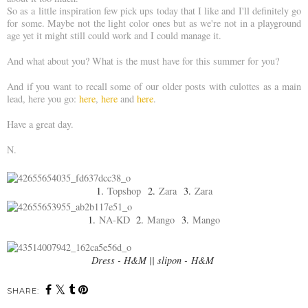
So as a little inspiration few pick ups today that I like and I'll definitely go
for some. Maybe not the light color ones but as we're not in a playground
age yet it might still could work and I could manage it.
And what about you? What is the must have for this summer for you?
And if you want to recall some of our older posts with culottes as a main
lead, here you go:
here
,
here
and
here
.
Have a great day.
N.
1.
Topshop
2.
Zara
3.
Zara
1.
NA-KD
2.
Mango
3.
Mango
Dress - H&M || slipon - H&M
SHARE: