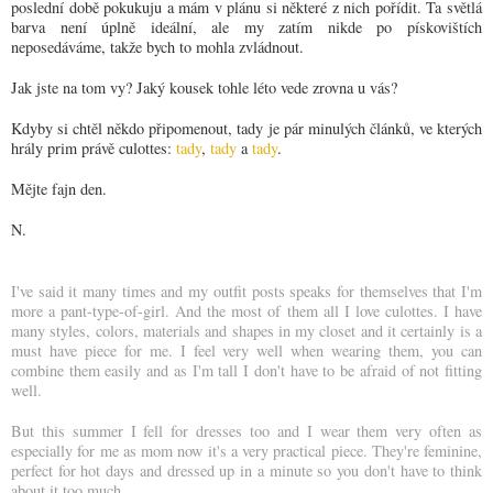
poslední době pokukuju a mám v plánu si některé z nich pořídit. Ta světlá
barva není úplně ideální, ale my zatím nikde po pískovištích
neposedáváme, takže bych to mohla zvládnout.
Jak jste na tom vy? Jaký kousek tohle léto vede zrovna u vás?
Kdyby si chtěl někdo připomenout, tady je pár minulých článků, ve kterých
hrály prim právě culottes:
tady
,
tady
a
tady
.
Mějte fajn den.
N.
I've said it many times and my outfit posts speaks for themselves that I'm
more a pant-type-of-girl. And the most of them all I love culottes. I have
many styles, colors, materials and shapes in my closet and it certainly is a
must have piece for me. I feel very well when wearing them, you can
combine them easily and as I'm tall I don't have to be afraid of not fitting
well.
But this summer I fell for dresses too and I wear them very often as
especially for me as mom now it's a very practical piece. They're feminine,
perfect for hot days and dressed up in a minute so you don't have to think
about it too much.