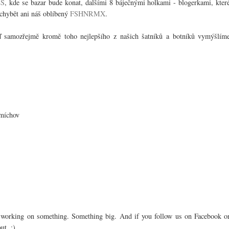
ES
, kde se bazar bude konat, dalšími 8 báječnými holkami - blogerkami, kter
í chybět ani náš oblíbený
FSHNRMX
.
 samozřejmě kromě toho nejlepšího z našich šatníků a botníků vymýšlím
Smíchov
 working on something. Something big. And if you follow us on Facebook o
ut. :)