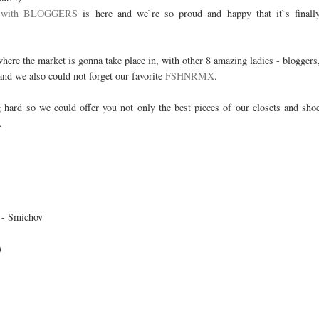
with BLOGGERS
is here and we`re so proud and happy that it`s finall
here the market is gonna take place in, with other 8 amazing ladies - bloggers
and we also could not forget our favorite
FSHNRMX
.
 hard so we could offer you not only the best pieces of our closets and sho
.
 - Smíchov
)