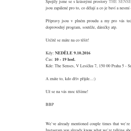
Spojily jsme se s krásnými prostory
THE SENS
jsou zapálené pro to, co dělají a co je baví a nesm
Přípravy jsou v plném proudu a my pro vás teď
doprovodný program, soutěže, dárečky atp.
Určitě se máte na co těšit!
NEDĚLE 9.10.2016
Kdy:
10 - 19 hod.
Čas:
Kde: The Senses, V Lesíčku 7, 150 00 Praha 5 - 
A znáte to, kdo dřív přijde...:)
Už se na vás moc těšíme!
BBP
We`ve already mentioned couple times that we`re
Instagram you already know what we`re talking abo