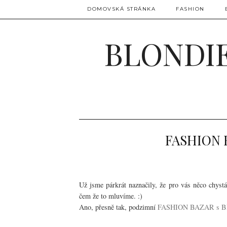
DOMOVSKÁ STRÁNKA
FASHION
BLONDIE
FASHION 
Už jsme párkrát naznačily, že pro vás něco chyst
čem že to mluvíme. :)
Ano, přesně tak, podzimní
FASHION BAZAR s