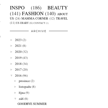
y
INSPO
(186)
BEAUTY
(141)
FASHION
(140)
ABOUT
US
(24)
MAMMA CORNER
(12)
TRAVEL
,
(11)
US DIARY
(6)
CONTACT
(1)
ARCHIVE
e
2023
(2)
►
2021
(8)
►
2020
(32)
►
2019
(43)
►
2018
(34)
►
2017
(20)
►
2016
(96)
▼
prosince
(2)
►
listopadu
(8)
►
října
(9)
►
září
(8)
▼
GOODBYE SUMMER