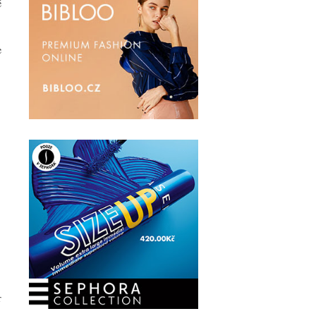
é
e
r