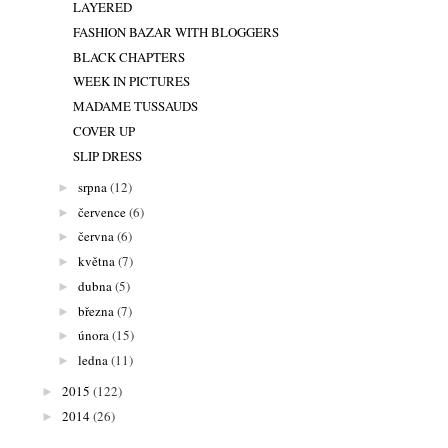
LAYERED
FASHION BAZAR WITH BLOGGERS
BLACK CHAPTERS
WEEK IN PICTURES
MADAME TUSSAUDS
COVER UP
SLIP DRESS
srpna
(12)
►
července
(6)
►
června
(6)
►
května
(7)
►
dubna
(5)
►
března
(7)
►
února
(15)
►
ledna
(11)
►
2015
(122)
►
2014
(26)
►