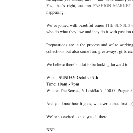
Yes, that`s right, autumn
FASHION MARKET 
happening.
We`ve joined with beautiful venue
THE SENSES
w
who do what they love and they do it with passion 
Preparations are in the process and we`re working
collections but also some fun, give aways, gifts etc
We believe there`s a lot to be looking forward to!
SUNDAY October 9th
When:
10am - 7pm
Time:
Where: The Senses, V Lesíčku 7, 150 00 Prague 5
And you know how it goes, whoever comes first...:
We`re so excited to see you all there!
BBP