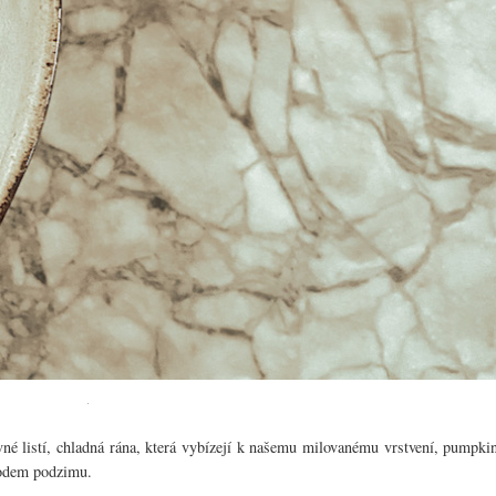
né listí, chladná rána, která vybízejí k našemu milovanému vrstvení, pumpki
chodem podzimu.