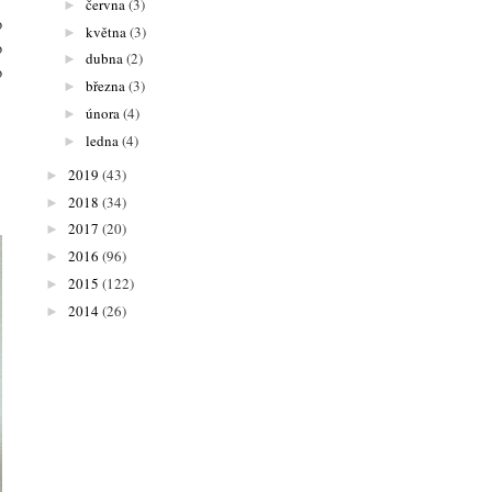
června
(3)
►
o
května
(3)
►
o
dubna
(2)
►
o
března
(3)
►
února
(4)
►
ledna
(4)
►
2019
(43)
►
2018
(34)
►
2017
(20)
►
2016
(96)
►
2015
(122)
►
2014
(26)
►