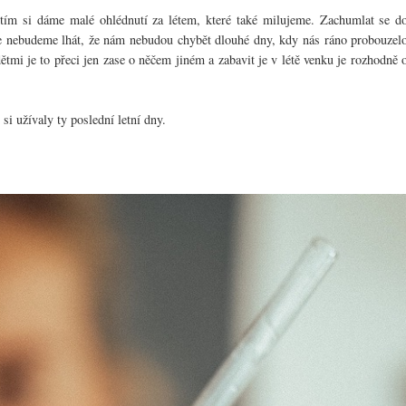
 tím si dáme malé ohlédnutí za létem, které také milujeme. Zachumlat se d
ale nebudeme lhát, že nám nebudou chybět dlouhé dny, kdy nás ráno probouzel
ětmi je to přeci jen zase o něčem jiném a zabavit je v létě venku je rozhodně 
 si užívaly ty poslední letní dny.