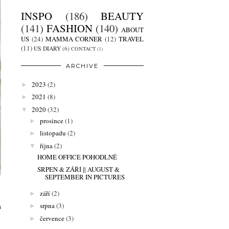
INSPO
(186)
BEAUTY
(141)
FASHION
(140)
ABOUT
US
(24)
MAMMA CORNER
(12)
TRAVEL
(11)
US DIARY
(6)
CONTACT
(1)
ARCHIVE
2023
(2)
►
2021
(8)
►
2020
(32)
▼
prosince
(1)
►
listopadu
(2)
►
října
(2)
▼
HOME OFFICE POHODLNĚ
SRPEN & ZÁŘÍ || AUGUST &
SEPTEMBER IN PICTURES
září
(2)
►
srpna
(3)
n
►
července
(3)
►