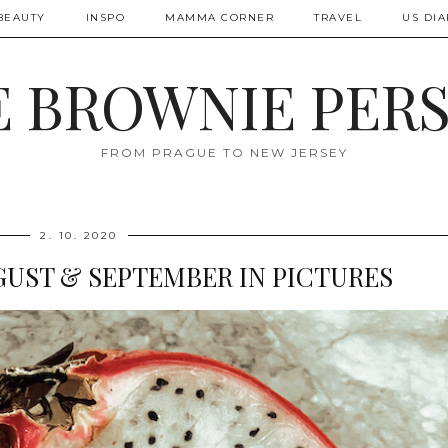
BEAUTY
INSPO
MAMMA CORNER
TRAVEL
US DIA
 BROWNIE PER
FROM PRAGUE TO NEW JERSEY
2. 10. 2020
UGUST & SEPTEMBER IN PICTURES