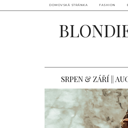
DOMOVSKÁ STRÁNKA
FASHION
BLONDIE
SRPEN & ZÁŘÍ || A