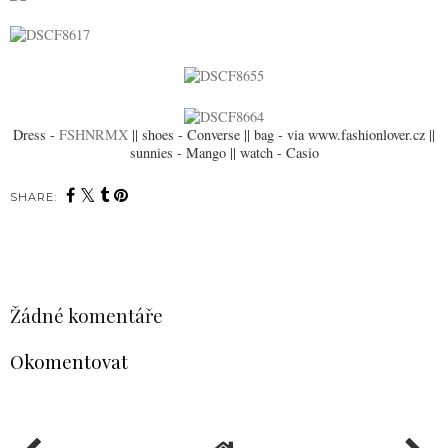
Dress -
FSHNRMX
|| shoes - Converse || bag - via www.fashionlover.cz ||
sunnies - Mango || watch - Casio
SHARE:
SDÍLET
Žádné komentáře
Okomentovat