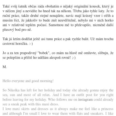
Také svůj šatník občas ráda obohatím o nějaký originální kousek, který je
v něčem jiný a nevidíte ho hned tak na někom. Třeba jako tyhle šaty. Je to
ruční práce, takže druhé stejné nenajdete, navíc mají krásný vzor i střih a
musím říct, že jakkoliv to bude znít neuvěřitelně, nebylo mi v nich horko
ani v relativně teplém počasí. Samotnou mě to překvapilo, nicméně další
plusový bod pro ně.
Tak já letím dodělat ještě asi tunu práce a pak rychle balit. Už mám trochu
cestovní horečku. :-)
Jo a za ten prapodivný "bobek", co mám na hlavě mě omluvte, slibuju, že
se polepším a příště ho udělám alespoň rovně! ;-)
M.
Hello everyone and good morning!
So Nikolka has left for her holiday and today she already gonna enjoy the
sea, sun and most of all relax. And I have an outfit post for you right
before leaving for my holiday. Who follows me on
instagram
could already
see a sneak peak with this maxi dress.
I love maxi skirts and dresses as it always make me feel like a princess
and although I'm small I love to wear them with flats and sneakers. I like