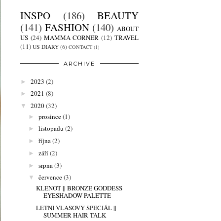
INSPO
(186)
BEAUTY
(141)
FASHION
(140)
ABOUT
US
(24)
MAMMA CORNER
(12)
TRAVEL
(11)
US DIARY
(6)
CONTACT
(1)
ARCHIVE
2023
(2)
►
2021
(8)
►
2020
(32)
▼
prosince
(1)
►
listopadu
(2)
►
října
(2)
►
září
(2)
►
srpna
(3)
►
července
(3)
▼
KLENOT || BRONZE GODDESS
EYESHADOW PALETTE
LETNÍ VLASOVÝ SPECIÁL ||
SUMMER HAIR TALK