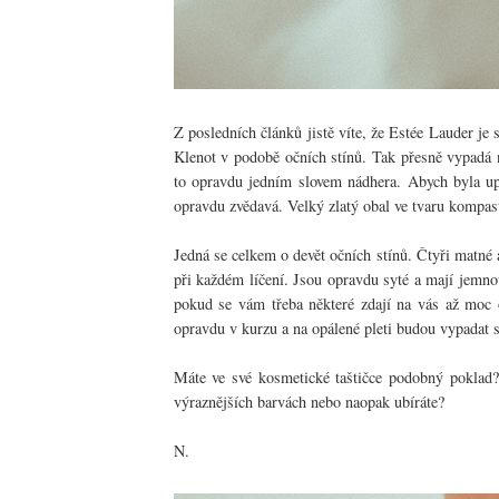
Z posledních článků jistě víte, že Estée Lauder je 
Klenot v podobě očních stínů. Tak přesně vypadá 
to opravdu jedním slovem nádhera. Abych byla upř
opravdu zvědavá. Velký zlatý obal ve tvaru kompas
Jedná se celkem o devět očních stínů. Čtyři matné a
při každém líčení. Jsou opravdu syté a mají jemno
pokud se vám třeba některé zdají na vás až moc o
opravdu v kurzu a na opálené pleti budou vypadat s
Máte ve své kosmetické taštičce podobný poklad? D
výraznějších barvách nebo naopak ubíráte?
N.