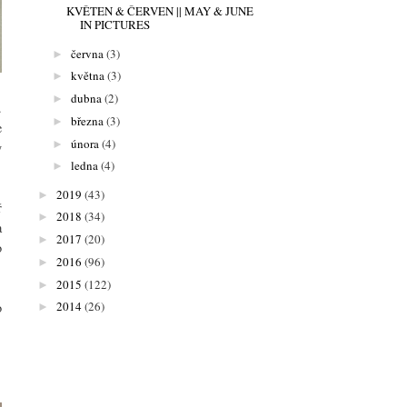
KVĚTEN & ČERVEN || MAY & JUNE
IN PICTURES
června
(3)
►
května
(3)
►
dubna
(2)
►
.
března
(3)
►
e
února
(4)
►
y
ledna
(4)
►
2019
(43)
►
ř
2018
(34)
►
a
2017
(20)
►
o
2016
(96)
►
2015
(122)
►
2014
(26)
o
►