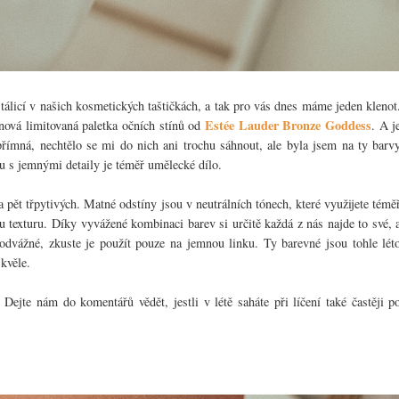
stálicí v našich kosmetických taštičkách, a tak pro vás dnes máme jeden klenot
Estée Lauder Bronze Goddess
nová limitovaná paletka očních stínů od
. A j
ímná, nechtělo se mi do nich ani trochu sáhnout, ale byla jsem na ty barv
u s jemnými detaily je téměř umělecké dílo.
 pět třpytivých. Matné odstíny jsou v neutrálních tónech, které využijete témě
u texturu. Díky vyvážené kombinaci barev si určitě každá z nás najde to své, 
dvážné, zkuste je použít pouze na jemnou linku. Ty barevné jsou tohle lét
kvěle.
ejte nám do komentářů vědět, jestli v létě saháte při líčení také častěji p