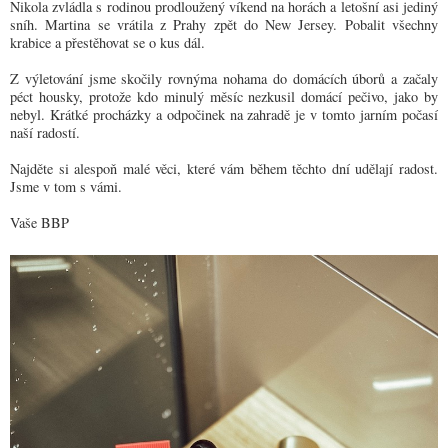
Nikola zvládla s rodinou prodloužený víkend na horách a letošní asi jediný
sníh. Martina se vrátila z Prahy zpět do New Jersey. Pobalit všechny
krabice a přestěhovat se o kus dál.
Z výletování jsme skočily rovnýma nohama do domácích úborů a začaly
péct housky, protože kdo minulý měsíc nezkusil domácí pečivo, jako by
nebyl. Krátké procházky a odpočinek na zahradě je v tomto jarním počasí
naší radostí.
Najděte si alespoň malé věci, které vám během těchto dní udělají radost.
Jsme v tom s vámi.
Vaše BBP