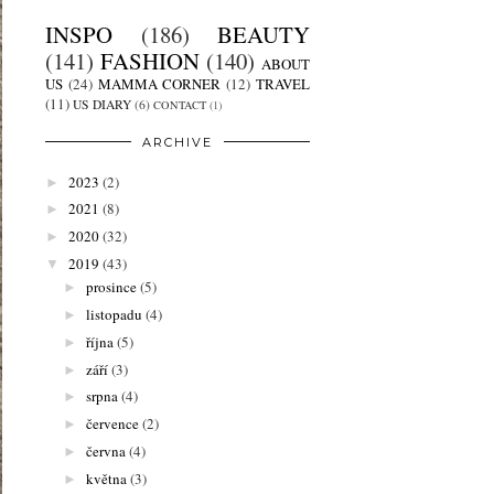
INSPO
(186)
BEAUTY
(141)
FASHION
(140)
ABOUT
US
(24)
MAMMA CORNER
(12)
TRAVEL
(11)
US DIARY
(6)
CONTACT
(1)
ARCHIVE
2023
(2)
►
2021
(8)
►
2020
(32)
►
2019
(43)
▼
prosince
(5)
►
listopadu
(4)
►
října
(5)
►
září
(3)
►
srpna
(4)
►
července
(2)
►
června
(4)
►
května
(3)
►