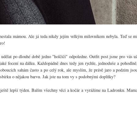
 nestala mámou. Ale já teda nikdy jejím velkým milovníkem nebyla. Teď se m
ro!
y udělat po dlouhé době jedno "holčičí" odpoledne. Outfit post jsme pro vás u
jaké focení na dálku. Každopádně dnes tedy jen rychle, jednoduše a pohodlně
loboucích sahám často a po celý rok, ale myslím, že právě jaro a podzim jso
t sbírku o nějakou barvu. Jak jste na tom vy s podobnými doplňky?
ještě lepší týden. Balím všechny věci a kočár a vyrážíme na Ladronku. Mam