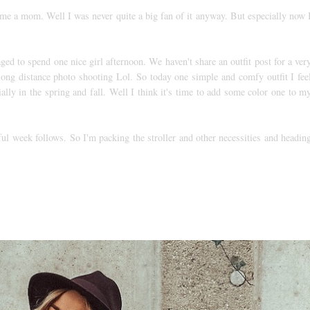
come a mom. Well I was never quite a big fan of it anyway. But especially now 
d to spend one nice girl afternoon. We haven't share an outfit post for a ver
ong distance photo shooting Lol. So today one simple and comfy outfit I fee
ally in the spring and fall. Well I think it's time to add some color one to m
ful week follows. So I'm packing the stroller and other necessities and headin