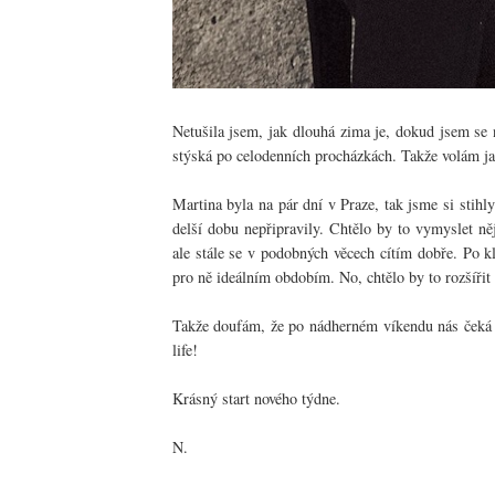
Netušila jsem, jak dlouhá zima je, dokud jsem se
stýská po celodenních procházkách. Takže volám ja
Martina byla na pár dní v Praze, tak jsme si stihl
delší dobu nepřipravily. Chtělo by to vymyslet ně
ale stále se v podobných věcech cítím dobře. Po k
pro ně ideálním obdobím. No, chtělo by to rozšíři
Takže doufám, že po nádherném víkendu nás čeká 
life!
Krásný start nového týdne.
N.