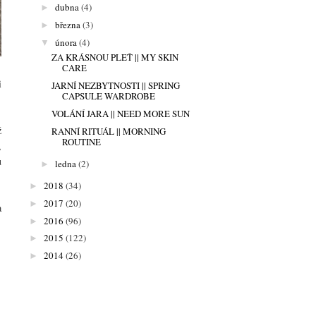
dubna
(4)
►
března
(3)
►
února
(4)
▼
ZA KRÁSNOU PLEŤ || MY SKIN
CARE
i
JARNÍ NEZBYTNOSTI || SPRING
CAPSULE WARDROBE
VOLÁNÍ JARA || NEED MORE SUN
ž
RANNÍ RITUÁL || MORNING
ROUTINE
,
u
ledna
(2)
►
2018
(34)
►
2017
(20)
►
a
2016
(96)
►
2015
(122)
►
2014
(26)
►