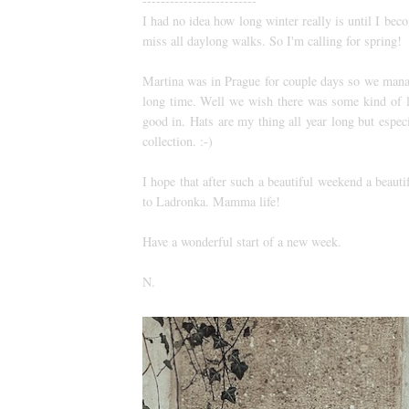
-------------------------
I had no idea how long winter really is until I be
miss all daylong walks. So I'm calling for spring!
Martina was in Prague for couple days so we manage
long time. Well we wish there was some kind of l
good in. Hats are my thing all year long but especi
collection. :-)
I hope that after such a beautiful weekend a beauti
to Ladronka. Mamma life!
Have a wonderful start of a new week.
N.