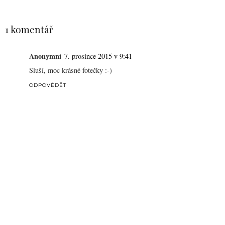
SDÍLET
1 komentář
Anonymní
7. prosince 2015 v 9:41
Sluší, moc krásné fotečky :-)
ODPOVĚDĚT