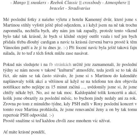
- Mango || sneakers - Reebok Classic || crossbody - Atmosphere ||
bracelet - Stradivarius
Mé poslední fotky z našeho výletu z hotelu Kamenný dvůr, které jsme s
Martinou stihly vyfotit ještě před odjezdem, a i když jsem na ně tak trochu
zapomněla, nechtěla bych, aby nám jen tak zapadly, protože tento víkend
bylo také tak krásně, že bych si klidně stejný outfit vzala i teď jen bych
přidala třeba dlouhý cardigan a navíc ta krásná červená barva prostě k těm
Vánocům patří a že jí tu dnes je. :-) Při focení navíc byla ještě taková fajn
nálada, že to teď z těch fotek můžu zase nasávat.
Pokud nás sledujete i na
fb stránkách
určitě jste zaznamenali, že poslední
týdny se nám nesou v takové "kulturní" atmosféře, teda jestli se to tak dá
říct, ale nám se tak často stávalo, že jsme si s Martinou do kalendáře
naplánovaly tolik akcí a většinou až když se na telefonu ten den objevila
notifikace nebo nejlépe za 15 minut začíná ..., uvědomily jsme si, že jsme
chtěly někde být. No, asi ne tak moc. Každopádně tolik koncertů a akcí,
kolik jsme obrazily za poslední měsíc, to bychom jindy nedaly ani za rok.
Zrovna po tom z minulého týdne, kdy PSH měli v Roxy poslední koncert v
tomto roce Martina prohlásila, že jsme renesanční ženy a on by tak tomu
repertoár PSH odpovídal. :-)
Prostě snažíme si teď každou chvíli zase mnohem víc užívat.
Ať máte krásné pondělí,