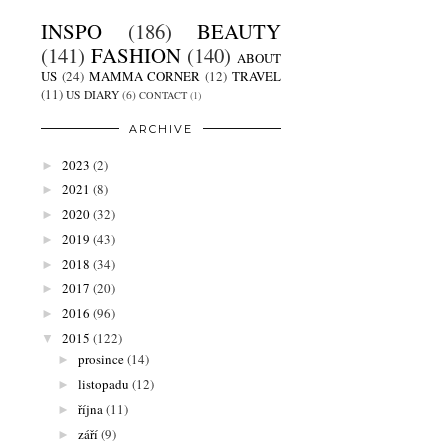
INSPO
(186)
BEAUTY
(141)
FASHION
(140)
ABOUT
US
(24)
MAMMA CORNER
(12)
TRAVEL
(11)
US DIARY
(6)
CONTACT
(1)
ARCHIVE
2023
(2)
►
2021
(8)
►
2020
(32)
►
2019
(43)
►
2018
(34)
►
2017
(20)
►
2016
(96)
►
2015
(122)
▼
prosince
(14)
►
listopadu
(12)
►
října
(11)
►
září
(9)
►