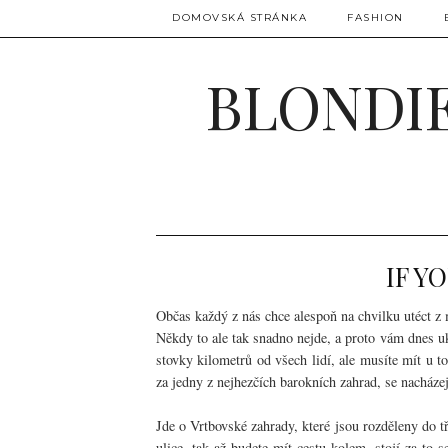
DOMOVSKÁ STRÁNKA
FASHION
BLONDIE
IF Y
Občas každý z nás chce alespoň na chvilku utéct z m
Někdy to ale tak snadno nejde, a proto vám dnes uká
stovky kilometrů od všech lidí, ale musíte mít u t
za jedny z nejhezčích barokních zahrad, se nacháze
Jde o Vrtbovské zahrady, které jsou rozděleny do t
ulice, tak až budete mít cestu kolem, stojí za to s