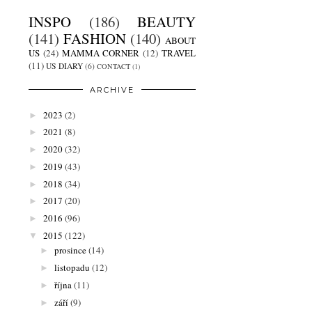
INSPO
(186)
BEAUTY
(141)
FASHION
(140)
ABOUT
US
(24)
MAMMA CORNER
(12)
TRAVEL
(11)
US DIARY
(6)
CONTACT
(1)
ARCHIVE
2023
(2)
►
2021
(8)
►
2020
(32)
►
2019
(43)
►
2018
(34)
►
2017
(20)
►
2016
(96)
►
2015
(122)
▼
prosince
(14)
►
listopadu
(12)
►
října
(11)
►
září
(9)
►