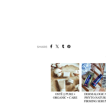
SHARE:
OSTĒ || PURE •
DERMALOGICA
ORGANIC • CARE
PHYTO-NATUR
FIRMING SERU