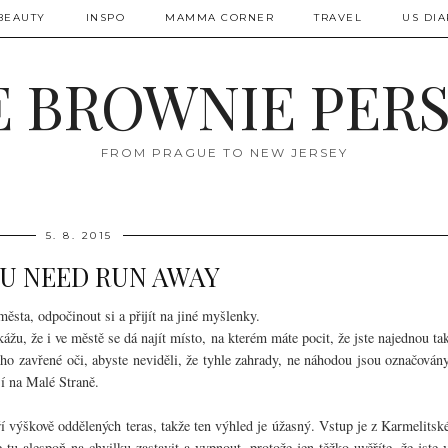
BEAUTY
INSPO
MAMMA CORNER
TRAVEL
US DIA
 BROWNIE PER
FROM PRAGUE TO NEW JERSEY
5. 8. 2015
OU NEED RUN AWAY
ěsta, odpočinout si a přijít na jiné myšlenky.
žu, že i ve městě se dá najít místo, na kterém máte pocit, že jste najednou ta
oho zavřené oči, abyste neviděli, že tyhle zahrady, ne náhodou jsou označován
jí na Malé Straně.
ří výškově oddělených teras, takže ten výhled je úžasný. Vstup je z Karmelitsk
e tu alespoň na chvilku zastavit a vypnout, protože jen těžko uvěříte, že jste 