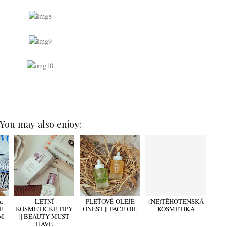
You may also enjoy:
:
LETNÍ
PLEŤOVÉ OLEJE
(NE)TĚHOTENSKÁ
E
KOSMETICKÉ TIPY
ONEST || FACE OIL
KOSMETIKA
M
|| BEAUTY MUST
HAVE