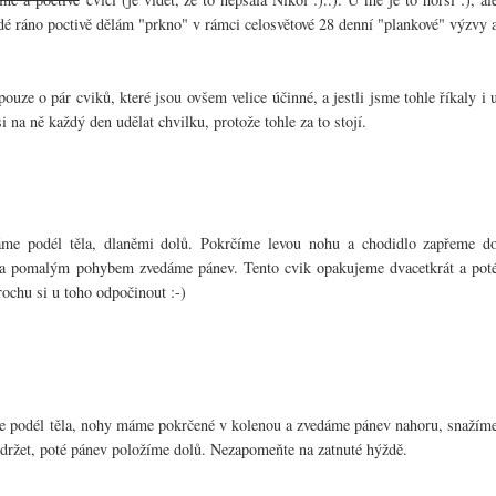
ždé ráno poctivě dělám "prkno" v rámci celosvětové 28 denní "plankové" výzvy 
uze o pár cviků, které jsou ovšem velice účinné, a jestli jsme tohle říkaly i 
i na ně každý den udělat chvilku, protože tohle za to stojí.
áme podél těla, dlaněmi dolů. Pokrčíme levou nohu a chodidlo zapřeme d
a pomalým pohybem zvedáme pánev. Tento cvik opakujeme dvacetkrát a pot
ochu si u toho odpočinout :-)
 ruce podél těla, nohy máme pokrčené v kolenou a zvedáme pánev nahoru, snažím
 vydržet, poté pánev položíme dolů. Nezapomeňte na zatnuté hýždě.