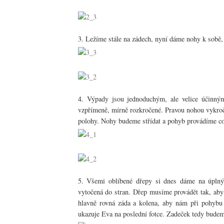
3. Ležíme stále na zádech, nyní dáme nohy k sobě
4. Výpady jsou jednoduchým, ale velice účinný
vzpřímeně, mírně rozkročené. Pravou nohou vykro
polohy. Nohy budeme střídat a pohyb provádíme co
5. Všemi oblíbené dřepy si dnes dáme na úplný
vytočená do stran. Dřep musíme provádět tak, aby 
hlavně rovná záda a kolena, aby nám při pohybu 
ukazuje Eva na poslední fotce. Zadeček tedy bude