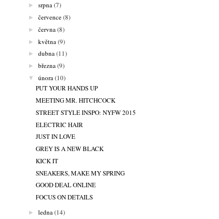
srpna
(7)
►
července
(8)
►
června
(8)
►
května
(9)
►
dubna
(11)
►
března
(9)
►
února
(10)
▼
PUT YOUR HANDS UP
MEETING MR. HITCHCOCK
STREET STYLE INSPO: NYFW 2015
ELECTRIC HAIR
JUST IN LOVE
GREY IS A NEW BLACK
KICK IT
SNEAKERS, MAKE MY SPRING
GOOD DEAL ONLINE
FOCUS ON DETAILS
ledna
(14)
►