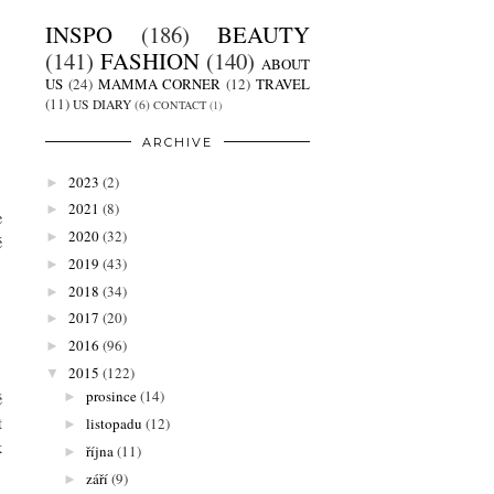
INSPO
(186)
BEAUTY
(141)
FASHION
(140)
ABOUT
US
(24)
MAMMA CORNER
(12)
TRAVEL
(11)
US DIARY
(6)
CONTACT
(1)
ARCHIVE
2023
(2)
►
2021
(8)
►
e
2020
(32)
►
é
2019
(43)
►
2018
(34)
►
2017
(20)
►
2016
(96)
►
2015
(122)
▼
prosince
(14)
ě
►
t
listopadu
(12)
►
k
října
(11)
►
září
(9)
►