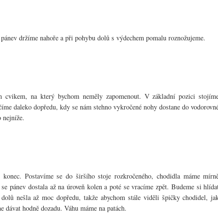
, pánev držíme nahoře a při pohybu dolů s výdechem pomalu roznožujeme.
m cvikem, na který bychom neměly zapomenout. V základní pozici stojím
číme daleko dopředu, kdy se nám stehno vykročené nohy dostane do vodorovn
 nejníže.
 konec. Postavíme se do širšího stoje rozkročeného, chodidla máme mírn
se pánev dostala až na úroveň kolen a poté se vracíme zpět. Budeme si hlída
dolů nešla až moc dopředu, takže abychom stále viděli špičky chodidel, ja
me dávat hodně dozadu. Váhu máme na patách.