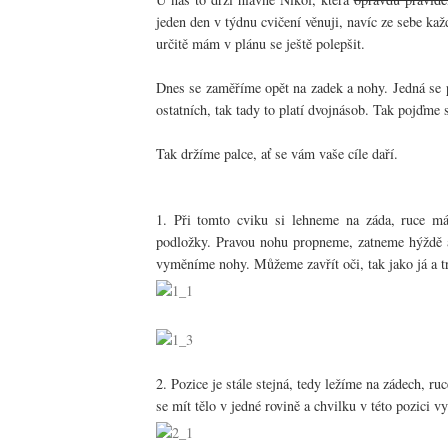
jeden den v týdnu cvičení věnuji, navíc ze sebe ka
určitě mám v plánu se ještě polepšit.
Dnes se zaměříme opět na zadek a nohy. Jedná se po
ostatních, tak tady to platí dvojnásob. Tak pojďme s
Tak držíme palce, ať se vám vaše cíle daří.
1. Při tomto cviku si lehneme na záda, ruce m
podložky. Pravou nohu propneme, zatneme hýždě 
vyměníme nohy. Můžeme zavřít oči, tak jako já a tr
2. Pozice je stále stejná, tedy ležíme na zádech,
se mít tělo v jedné rovině a chvilku v této pozici