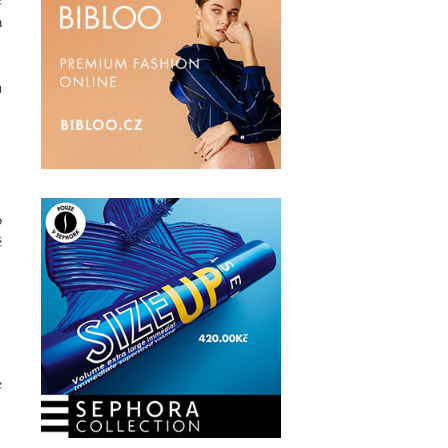
a
u
o
é
e