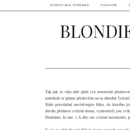
DOMOVSKÁ STRÁNKA
FASHION
BLONDIE
Tak jak se vám daří plnit svá novoroční předsevze
tentokrát se ptáme především na ta ohledně fyzické
Stále pravidelně navštěvujete fitko, do kterého 
dáváte přednost cvičení doma, vyzkoušely jste cvik
Doufáme, že ano :) A aby vás cvičení neomrzelo, 
U nás to drží hlavně Nikol, která
opravdu pravide