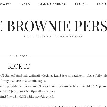
BEAUTY
INSPO
MAMMA CORNER
TRAVEL
US DIA
 BROWNIE PER
FROM PRAGUE TO NEW JERSEY
11. 2. 2015
KICK IT
tí? Samozřejmě nás zajímají všechna, která jste si začátkem roku slíbily, al
 formy a zdravého životního stylu.
jste si pořídili permanentku? Nebo už vám nevyužitá leží v šuplíku? A poku
y, které jsme pro vás připravily v lednu?
přinášíme vám další várku nových cviků.
lně a poctivě
cvičí (je vidět, že to nepsala Nikol :)..). U mě je to horší :), al