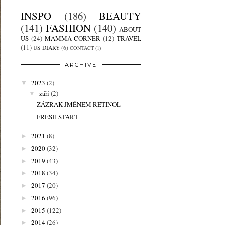
INSPO
(186)
BEAUTY
(141)
FASHION
(140)
ABOUT
US
(24)
MAMMA CORNER
(12)
TRAVEL
(11)
US DIARY
(6)
CONTACT
(1)
ARCHIVE
2023
(2)
▼
září
(2)
▼
ZÁZRAK JMÉNEM RETINOL
FRESH START
2021
(8)
►
2020
(32)
►
2019
(43)
►
2018
(34)
►
2017
(20)
►
2016
(96)
►
2015
(122)
►
2014
(26)
►