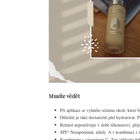
Musíte vědět
Při aplikaci se vyhněte očnímu okolí, které b
Důležité je také dostatečně pleť hydratovat. 
Retinol nepoužívejte v době těhotenství, pří
SPF! Nezapomínat, nikdy. A v kombinaci s re
Kombinujte s vitamínem C. Ten aplikujte běh