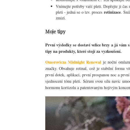
Vnímejte potřeby vaší pleti. Dopřejte ji čas 
retinizace
pleti - jedná se o tzv. proces
. Sni
zmizí.
Moje tipy
První výsledky se dostaví velice brzy a já vám s
tipy na produkty, které stojí za vyzkoušení.
Omorovicza Midnight Renewal
je noční omlazuj
značky. Obsahuje retinal, což je stabilní forma v
první dotek, aplikaci, první prospanou noc a první
sjednocení tónu pleti. Sérum svou sílu navíc um
hormonu kortizolu a patentovaným hojivým koncentr