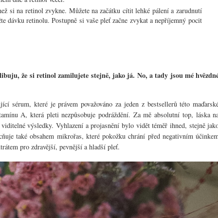
než si na retinol zvykne. Můžete na začátku cítit lehké pálení a zarudnutí
žte dávku retinolu. Postupně si vaše pleť začne zvykat a nepříjemný pocit
libuju, že si retinol zamilujete stejně, jako já. No, a tady jsou mé hvězdn
ící sérum, které je právem považováno za jeden z bestsellerů této maďarsk
itamínu A, která pleti nezpůsobuje podráždění. Za mě absolutní top, láska n
 viditelné výsledky. Vyhlazení a projasnění bylo vidět téměř ihned, stejně jak
ocňuje také obsahem mikrořas, které pokožku chrání před negativním účinke
átem pro zdravější, pevnější a hladší pleť.