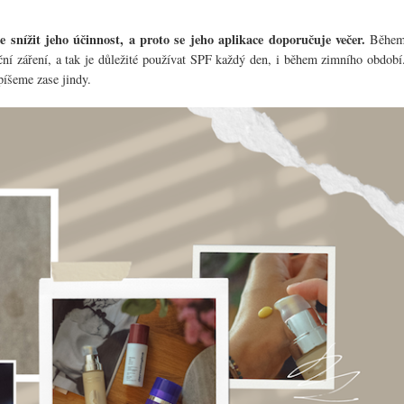
že snížit jeho účinnost, a proto se jeho aplikace doporučuje večer.
Běhe
neční záření, a tak je důležité používat SPF každý den, i během zimního období
apíšeme zase jindy.