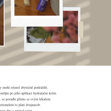
y mohl retinol zbytečně podráždit.
Použijte po jeho aplikaci hydratační krém.
p. se poraďte přímo se svým lékařem.
tionelem to platí dvojnásob.
em dne a retinol večer.