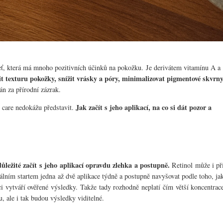
leť, která má mnoho pozitivních účinků na pokožku. Je derivátem vitamínu A a
it texturu pokožky, snížit vrásky a póry, minimalizovat pigmentové skvrn
án za přírodní zázrak.
Jak začít s jeho aplikací, na co si dát pozor a
 care nedokážu představit.
ležité začít s jeho aplikací opravdu zlehka a postupně.
Retinol může i př
eálním startem jedna až dvě aplikace týdně a postupně navyšovat podle toho, ja
aci vytváří ověřené výsledky. Takže tady rozhodně neplatí čím větší koncentrac
u, ale i tak budou výsledky viditelné.