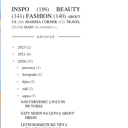
INSPO
(186)
BEAUTY
(141)
FASHION
(140)
ABOUT
US
(24)
MAMMA CORNER
(12)
TRAVEL
(11)
US DIARY
(6)
CONTACT
(1)
ARCHIVE
2023
(2)
►
2021
(8)
►
2020
(32)
▼
prosince
(1)
►
listopadu
(2)
►
října
(2)
►
září
(2)
►
srpna
(3)
▼
NÁŠ ČERVENEC || JULY IN
PICTURES
ŠATY NEJEN NA LÉTO || ABOUT
DRESS
LETNÍ KOSMETICKÉ TIPY ||