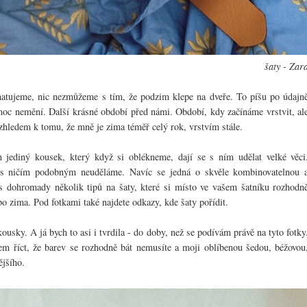
šaty - Zar
pamatujeme, nic nezmůžeme s tím, že podzim klepe na dveře. To píšu po údajn
c moc nemění. Další krásné období před námi. Období, kdy začínáme vrstvit, al
hledem k tomu, že mně je zima téměř celý rok, vrstvím stále.
n jediný kousek, který když si oblékneme, dají se s ním udělat velké věci
k s ničím podobným neuděláme. Navíc se jedná o skvěle kombinovatelnou 
s dohromady několik tipů na šaty, které si místo ve vašem šatníku rozhodn
ebo zima. Pod fotkami také najdete odkazy, kde šaty pořídit.
usky. A já bych to asi i tvrdila - do doby, než se podívám právě na tyto fotky
em říct, že barev se rozhodně bát nemusíte a moji oblíbenou šedou, béžovou
jšího.