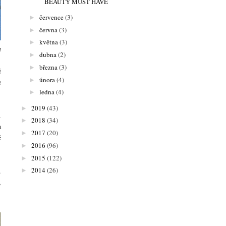
BEAUTY MUST HAVE
července
(3)
►
června
(3)
►
května
(3)
►
a
dubna
(2)
►
března
(3)
►
ě
února
(4)
►
e
ledna
(4)
►
2019
(43)
►
.
2018
(34)
►
a
2017
(20)
►
ě
2016
(96)
►
2015
(122)
►
2014
(26)
.
►
,