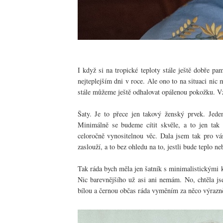
I když si na tropické teploty stále ještě dobře 
nejteplejším dni v roce. Ale ono to na situaci ni
stále můžeme ještě odhalovat opálenou pokožku. Vz
Šaty. Je to přece jen takový ženský prvek. Jede
Minimálně se budeme cítit skvěle, a to jen ta
celoročně vynositelnou věc. Dala jsem tak pro vá
zaslouží, a to bez ohledu na to, jestli bude teplo n
Tak ráda bych měla jen šatník s minimalistickými ko
Nic barevnějšího už asi ani nemám. No, chtěla js
bílou a černou občas ráda vyměním za něco výrazně