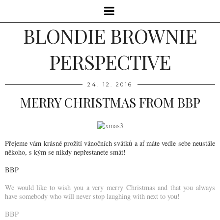
BLONDIE BROWNIE
PERSPECTIVE
24. 12. 2016
MERRY CHRISTMAS FROM BBP
Přejeme vám krásné prožití vánočních svátků a ať máte vedle sebe neustále
někoho, s kým se nikdy nepřestanete smát!
BBP
We would like to wish you a very merry Christmas and that you always
have somebody who will never stop laughing with next to you!
BBP