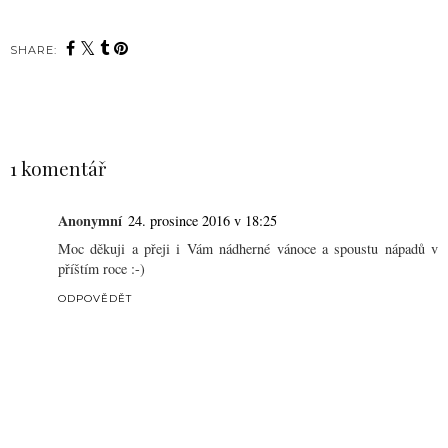
SHARE:
SDÍLET
1 komentář
Anonymní
24. prosince 2016 v 18:25
Moc děkuji a přeji i Vám nádherné vánoce a spoustu nápadů v
příštím roce :-)
ODPOVĚDĚT