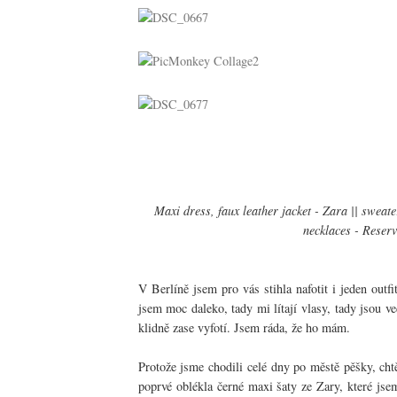
Maxi dress, faux leather jacket - Zara || sweate
necklaces - Reserv
V Berlíně jsem pro vás stihla nafotit i jeden outfi
jsem moc daleko, tady mi lítají vlasy, tady jsou ve
klidně zase vyfotí. Jsem ráda, že ho mám.
Protože jsme chodili celé dny po městě pěšky, ch
poprvé oblékla černé maxi šaty ze Zary, které jse