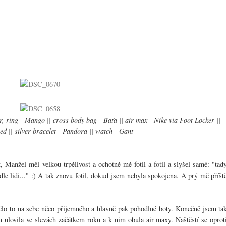
r, ring - Mango || cross body bag - Baťa || air max - Nike via Foot Locker ||
ed || silver bracelet - Pandora || watch - Gant
t, Manžel měl velkou trpělivost a ochotně mě fotil a fotil a slyšel samé: "tad
dle lidi..." :) A tak znovu fotil, dokud jsem nebyla spokojena. A prý mě příšt
tělo to na sebe něco příjemného a hlavně pak pohodlné boty. Konečně jsem ta
m ulovila ve slevách začátkem roku a k nim obula air maxy. Naštěstí se oprot