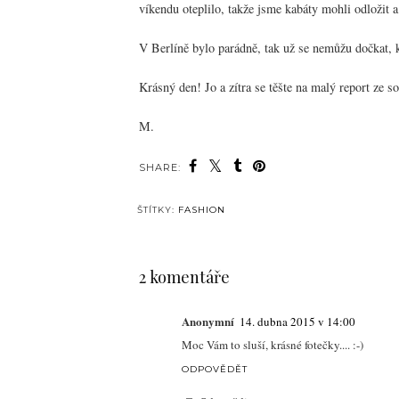
víkendu oteplilo, takže jsme kabáty mohli odložit a
V Berlíně bylo parádně, tak už se nemůžu dočkat, 
Krásný den! Jo a zítra se těšte na malý report ze 
M.
SHARE:
ŠTÍTKY:
FASHION
2 komentáře
Anonymní
14. dubna 2015 v 14:00
Moc Vám to sluší, krásné fotečky.... :-)
ODPOVĚDĚT