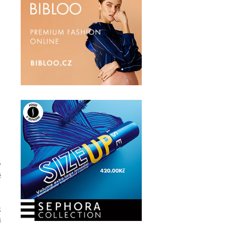
y
ě
k
i