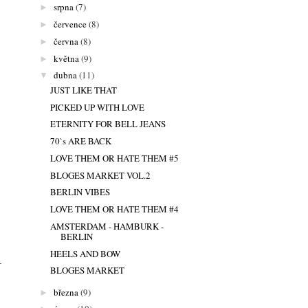
srpna
(7)
►
července
(8)
►
června
(8)
►
května
(9)
►
dubna
(11)
▼
JUST LIKE THAT
PICKED UP WITH LOVE
ETERNITY FOR BELL JEANS
70`s ARE BACK
LOVE THEM OR HATE THEM #5
BLOGES MARKET VOL.2
BERLIN VIBES
LOVE THEM OR HATE THEM #4
AMSTERDAM - HAMBURK -
BERLIN
HEELS AND BOW
4
BLOGES MARKET
března
(9)
►