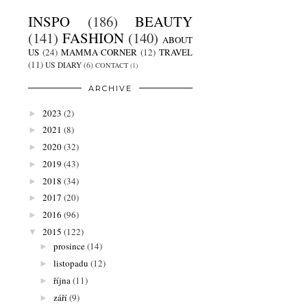
INSPO
(186)
BEAUTY
(141)
FASHION
(140)
ABOUT
US
(24)
MAMMA CORNER
(12)
TRAVEL
(11)
US DIARY
(6)
CONTACT
(1)
ARCHIVE
2023
(2)
►
2021
(8)
►
2020
(32)
►
2019
(43)
►
2018
(34)
►
2017
(20)
►
2016
(96)
►
2015
(122)
▼
prosince
(14)
►
listopadu
(12)
►
října
(11)
►
září
(9)
►